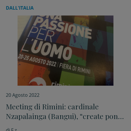
DALL'ITALIA
20 Agosto 2022
Meeting di Rimini: cardinale
Nzapalainga (Bangui), “create ponti
tra le comunità ucraine e russe
di
F.z.