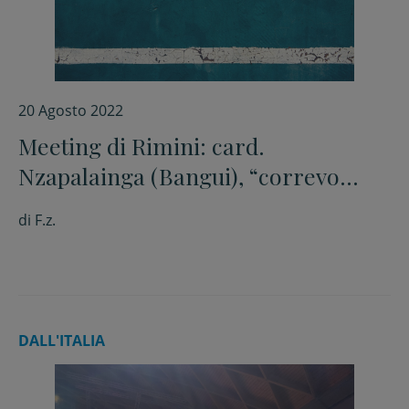
20 Agosto 2022
Meeting di Rimini: card.
Nzapalainga (Bangui), “correvo
dietro ai ribelli armati con la sola
di
F.z.
forza della fede”
DALL'ITALIA