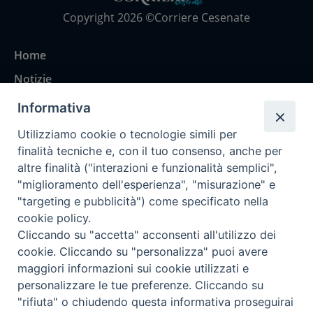
Copyright 2026 ©Corriere Cesenate
Home
Notizie
Rubriche
Informativa
Chi siamo
Utilizziamo cookie o tecnologie simili per
Come abbonarsi
finalità tecniche e, con il tuo consenso, anche per
altre finalità ("interazioni e funzionalità semplici",
Contatti
"miglioramento dell'esperienza", "misurazione" e
"targeting e pubblicità") come specificato nella
cookie policy.
Cliccando su "accetta" acconsenti all'utilizzo dei
cookie. Cliccando su "personalizza" puoi avere
maggiori informazioni sui cookie utilizzati e
personalizzare le tue preferenze. Cliccando su
"rifiuta" o chiudendo questa informativa proseguirai