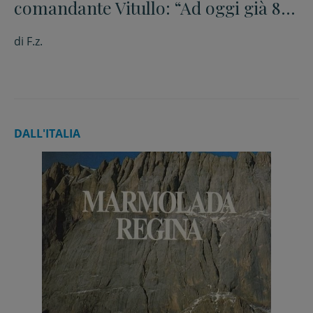
comandante Vitullo: “Ad oggi già 85
incendi di vegetazione”
di
F.z.
DALL'ITALIA