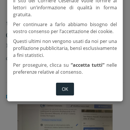
Il sito del Corriere Cesenate vuole fornire ai
lettori un’informazione di qualità in forma
gratuita.
12 Agosto 2022
Per continuare a farlo abbiamo bisogno del
vostro consenso per l’accettazione dei cookie.
Oggi il Corriere Cesenate compie
Questi ultimi non vengono usati da noi per una
111 anni
profilazione pubblicitaria, bensì esclusivamente
a fini statistici.
di
F.z.
Per proseguire, clicca su
“accetta tutti”
nelle
preferenze relative al consenso.
OK
DIOCESI