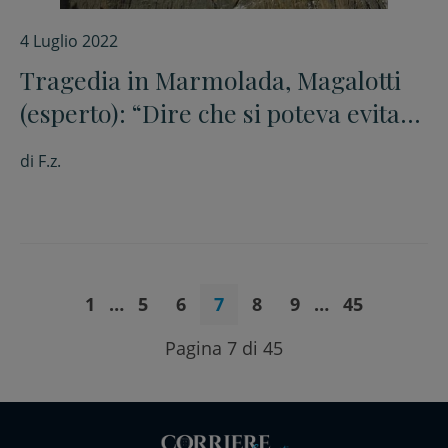
4 Luglio 2022
Tragedia in Marmolada, Magalotti
(esperto): “Dire che si poteva evitare
è una sciocchezza”
di
F.z.
1
…
5
6
7
8
9
…
45
Pagina 7 di 45