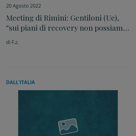
20 Agosto 2022
Meeting di Rimini: Gentiloni (Ue),
“sui piani di recovery non possiamo
permetterci battute d’arresto”
di
F.z.
DALL'ITALIA