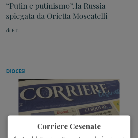
“Putin e putinismo”, la Russia
spiegata da Orietta Moscatelli
di
F.z.
DIOCESI
Corriere Cesenate