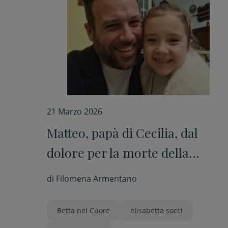
21 Marzo 2026
Matteo, papà di Cecilia, dal
dolore per la morte della
moglie all’impegno per gli altri
di
Filomena Armentano
Betta nel Cuore
elisabetta socci