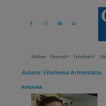
Skip
to
content
Notizie
Diocesi
Territori
Att
Apri
Apri
Menu
Menu
Autore:
Filomena Armentano
ROMAGNA