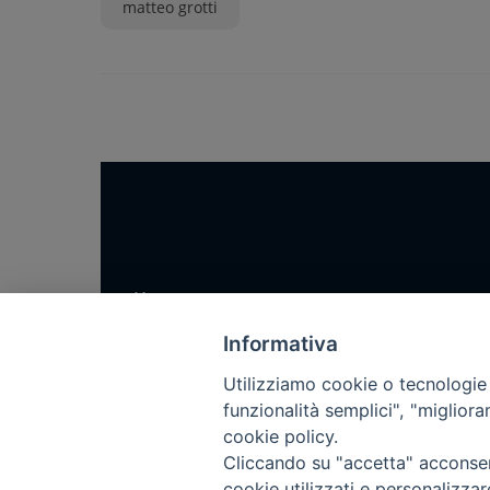
matteo grotti
Home
Notizie
Informativa
Rubriche
Utilizziamo cookie o tecnologie s
Chi siamo
funzionalità semplici", "miglior
cookie policy.
Come abbonarsi
Cliccando su "accetta" acconsent
Contatti
cookie utilizzati e personalizza