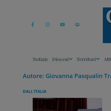
Skip
to
content
Notizie
Diocesi
Territori
Att
Apri
Apri
Menu
Menu
Autore:
Giovanna Pasqualin Tr
DALL'ITALIA