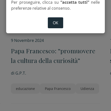
Per proseguire, clicca su
“accetta tutti”
nelle
preferenze relative al consenso.
OK
9 Novembre 2024
Papa Francesco: “promuovere
la cultura della curiosità”
di
G.P.T.
educazione
Papa Francesco
Udienza