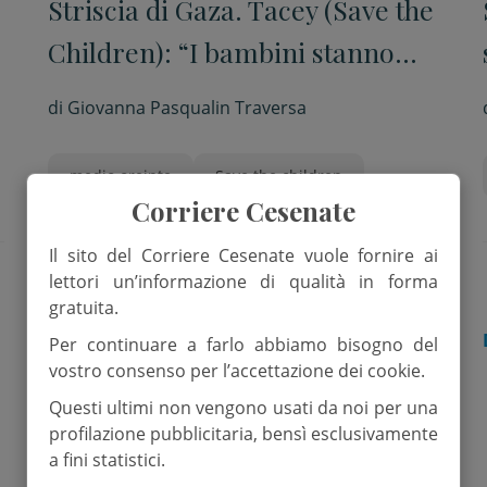
Striscia di Gaza. Tacey (Save the
a
Children): “I bambini stanno
vivendo un film dell’orrore”
di
Giovanna Pasqualin Traversa
medio oreinte
Save the children
Corriere Cesenate
striscia di gaza
Il sito del Corriere Cesenate vuole fornire ai
lettori un’informazione di qualità in forma
gratuita.
DALLA CHIESA
Per continuare a farlo abbiamo bisogno del
vostro consenso per l’accettazione dei cookie.
Questi ultimi non vengono usati da noi per una
profilazione pubblicitaria, bensì esclusivamente
a fini statistici.