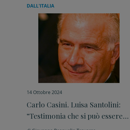
DALL'ITALIA
14 Ottobre 2024
Carlo Casini. Luisa Santolini:
“Testimonia che si può essere
santi anche facendo politica”