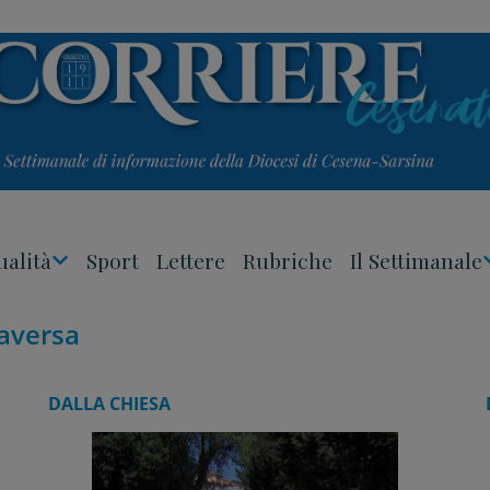
ualità
Sport
Lettere
Rubriche
Il Settimanale
Apri
Menu
aversa
DALLA CHIESA