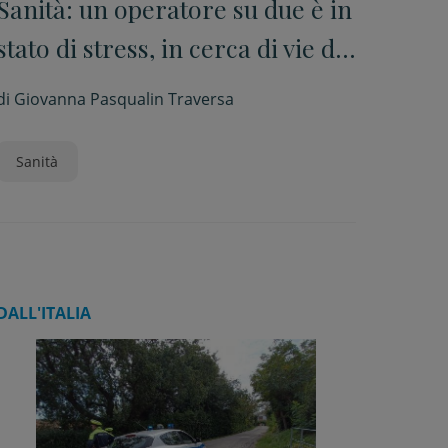
Sanità: un operatore su due è in
stato di stress, in cerca di vie di
fuga dal sistema sanitario
di
Giovanna Pasqualin Traversa
nazionale
Sanità
DALL'ITALIA