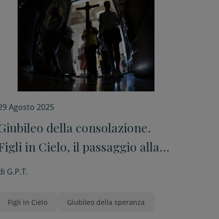
29 Agosto 2025
Giubileo della consolazione.
Figli in Cielo, il passaggio alla
Porta Santa e la veglia con il
di
G.P.T.
Papa
Figli in Cielo
Giubileo della speranza