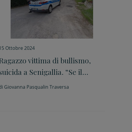
15 Ottobre 2024
Ragazzo vittima di bullismo,
suicida a Senigallia. “Se il
disumano abita l’umano”. Parla
di
Giovanna Pasqualin Traversa
l’antropologo Mario Pollo