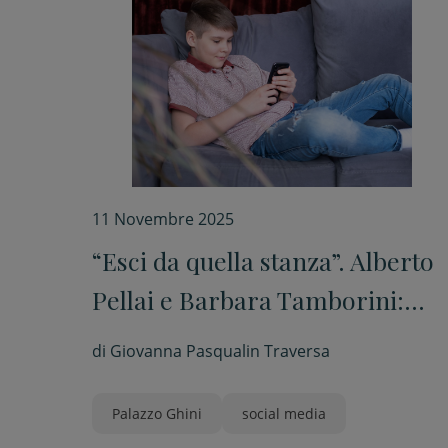
11 Novembre 2025
“Esci da quella stanza”. Alberto
Pellai e Barbara Tamborini:
“Riportiamo i nostri figli nella
di
Giovanna Pasqualin Traversa
vita reale”
Palazzo Ghini
social media