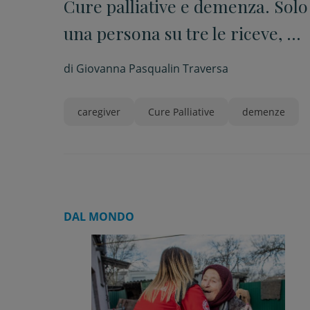
Cure palliative e demenza. Solo
una persona su tre le riceve, m
il bisogno è crescente e diffuso
di
Giovanna Pasqualin Traversa
caregiver
Cure Palliative
demenze
DAL MONDO