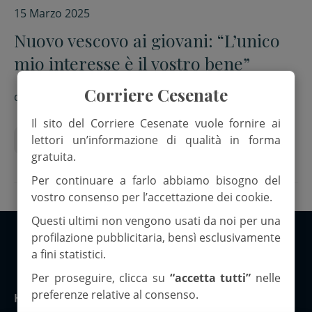
15 Marzo 2025
Nuovo vescovo ai giovani: “L’unico
mio interesse è il vostro bene”
Corriere Cesenate
di
MaFo, Sa.L., Mv
Il sito del Corriere Cesenate vuole fornire ai
lettori un’informazione di qualità in forma
Diocesi
monsignor antonio giuseppe caiazzo
gratuita.
Per continuare a farlo abbiamo bisogno del
vostro consenso per l’accettazione dei cookie.
Questi ultimi non vengono usati da noi per una
profilazione pubblicitaria, bensì esclusivamente
a fini statistici.
Copyright 2026 ©Corriere Cesenate
Per proseguire, clicca su
“accetta tutti”
nelle
preferenze relative al consenso.
Home