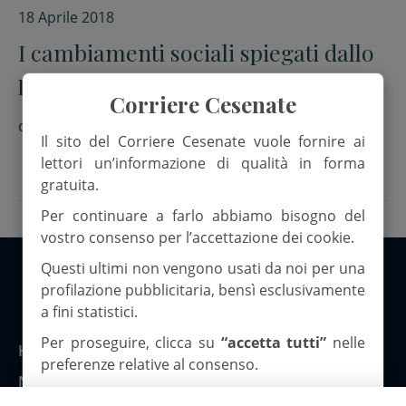
18 Aprile 2018
I cambiamenti sociali spiegati dallo
psicologo Claudio Widmann
Corriere Cesenate
di
Maurizio Cappellini
Il sito del Corriere Cesenate vuole fornire ai
lettori un’informazione di qualità in forma
gratuita.
Per continuare a farlo abbiamo bisogno del
vostro consenso per l’accettazione dei cookie.
Questi ultimi non vengono usati da noi per una
profilazione pubblicitaria, bensì esclusivamente
Copyright 2026 ©Corriere Cesenate
a fini statistici.
Per proseguire, clicca su
“accetta tutti”
nelle
Home
preferenze relative al consenso.
Notizie