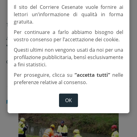
Il sito del Corriere Cesenate vuole fornire ai
lettori un’informazione di qualità in forma
gratuita.
10 Novembre 2017
Per continuare a farlo abbiamo bisogno del
Apre lo sportello di ascolto
vostro consenso per l’accettazione dei cookie.
“Conversando con lo psicologo”
Questi ultimi non vengono usati da noi per una
profilazione pubblicitaria, bensì esclusivamente
di
Redazione
a fini statistici.
Per proseguire, clicca su
“accetta tutti”
nelle
preferenze relative al consenso.
OK
RUBICONE