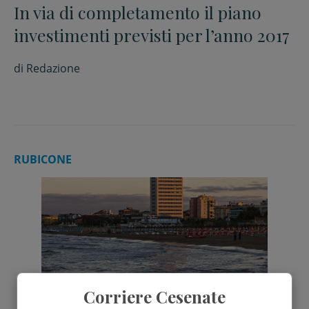
In via di completamento il piano
investimenti previsti per l’anno 2017
di
Redazione
RUBICONE
Corriere Cesenate