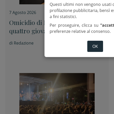
Questi ultimi non vengono usati 
profilazione pubblicitaria, bensì
7 Agosto 2026
a fini statistici.
Omicidio di Pinarella, fermati
Per proseguire, clicca su
“accet
quattro giovani per la morte di
preferenze relative al consenso.
Nicola Musiani
di
Redazione
OK