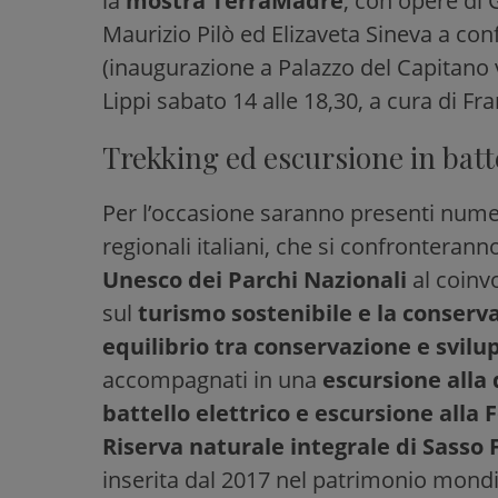
la
mostra TerraMadre
, con opere di 
Maurizio Pilò ed Elizaveta Sineva a con
(inaugurazione a Palazzo del Capitano v
Lippi sabato 14 alle 18,30, a cura di Fr
Trekking ed escursione in batte
Per l’occasione saranno presenti numer
regionali italiani, che si confronteranno
Unesco dei Parchi Nazionali
al coinv
sul
turismo sostenibile e la conservaz
equilibrio tra conservazione e svilup
accompagnati in una
escursione alla 
battello elettrico e escursione alla 
Riserva naturale integrale di Sasso 
inserita dal 2017 nel patrimonio mondi