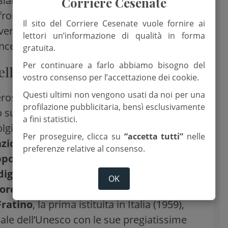
Gianni Depaoli, Berthold Lauenroth,
Corriere Cesenate
fronto con le fotografie di Isacco Emiliani
Il sito del Corriere Cesenate vuole fornire ai
enerdì 13 alle 17, e presso la Loggetta
lettori un’informazione di qualità in forma
ancesca Caldari).
gratuita.
Per continuare a farlo abbiamo bisogno del
llo sulla diga di Ridracoli
vostro consenso per l’accettazione dei cookie.
Questi ultimi non vengono usati da noi per una
osi rappresentanti di Parchi nazionali e
profilazione pubblicitaria, bensì esclusivamente
 su diversi temi, dalla tutela dei
siti
a fini statistici.
olgimento delle comunità locali, con focus
Per proseguire, clicca su
“accetta tutti”
nelle
ione della biodiversità, in un’ottica di
preferenze relative al consenso.
po dei territori
. Gli ospiti saranno anche
diga di Ridracoli, con l’esperienza del
OK
Foresta della Lama, fino a lambire la
Fratino
, la prima istituita in Italia (1959),
ale dell’Unesco con le sue pregiatissime