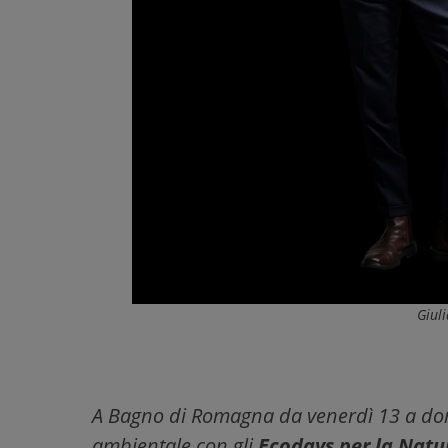
Giul
A Bagno di Romagna da venerdì 13 a dom
ambientale con gli
Ecodays
per la Natu