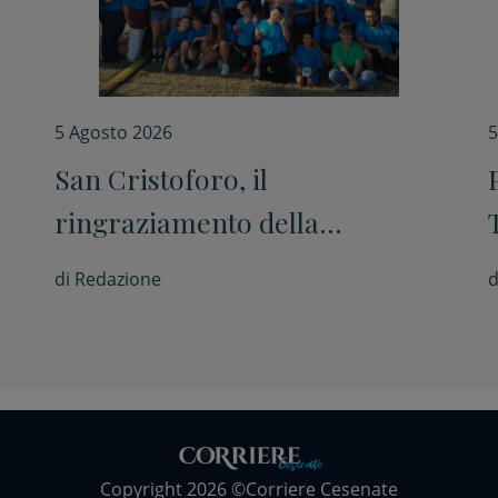
5 Agosto 2026
5
San Cristoforo, il
ringraziamento della
comunità parrocchiale al
di
Redazione
d
termine della festa
Copyright 2026 ©Corriere Cesenate