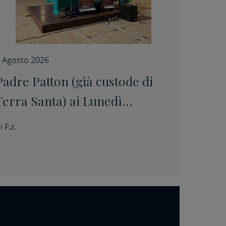
 Agosto 2026
Padre Patton (già custode di
Terra Santa) ai Lunedì
culturali: “La pace è un
i
F.z.
prodotto artigianale. Si
costruisce pezzo per pezzo”