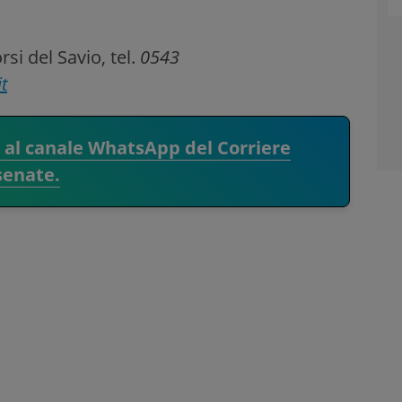
si del Savio, tel.
0543
t
i al canale WhatsApp del Corriere
senate.