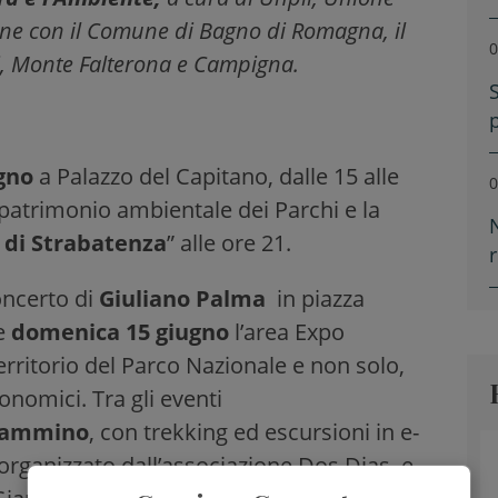
ione con il Comune di Bagno di Romagna, il
0
si, Monte Falterona e Campigna.
ugno
a Palazzo del Capitano, dalle 15 alle
0
l patrimonio ambientale dei Parchi e la
 di Strabatenza
” alle ore 21.
oncerto di
Giuliano Palma
in piazza
re
domenica 15 giugno
l’area Expo
erritorio del Parco Nazionale e non solo,
ronomici. Tra gli eventi
 cammino
, con trekking ed escursioni in e-
organizzato dall’associazione Dos Dias, e