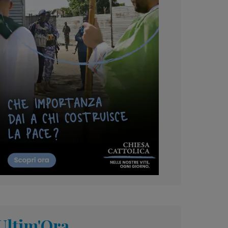
Ultim'Ora