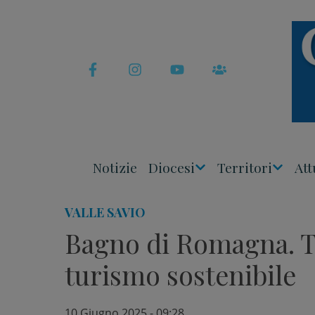
Skip
to
content
Notizie
Diocesi
Territori
Att
Apri
Apri
Menu
Menu
VALLE SAVIO
Bagno di Romagna. Tr
turismo sostenibile
10 Giugno 2025 - 09:28