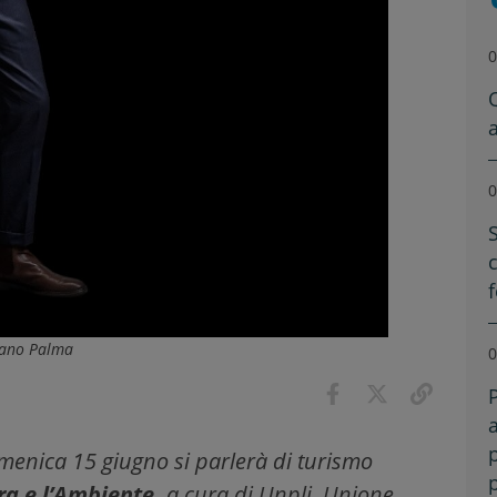
0
0
iano Palma
0
enica 15 giugno si parlerà di turismo
ra e l’Ambiente,
a cura di Unpli, Unione