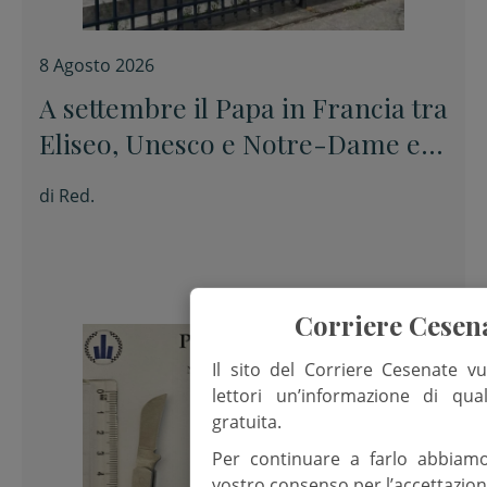
8 Agosto 2026
A settembre il Papa in Francia tra
Eliseo, Unesco e Notre-Dame e
poi a Lourdes
di
Red.
Corriere Cesen
Il sito del Corriere Cesenate vu
lettori un’informazione di qua
gratuita.
Per continuare a farlo abbiam
vostro consenso per l’accettazion