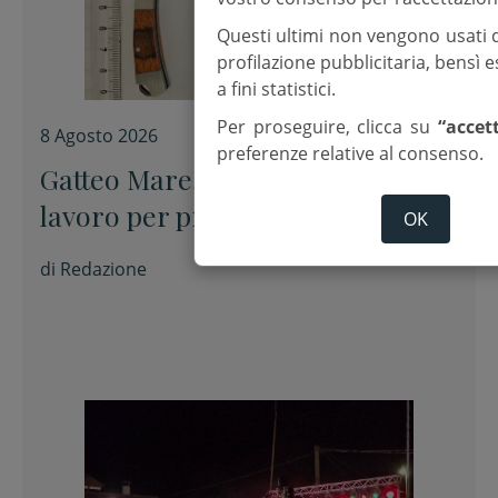
Questi ultimi non vengono usati 
profilazione pubblicitaria, bensì
a fini statistici.
Per proseguire, clicca su
“accet
8 Agosto 2026
preferenze relative al consenso.
Gatteo Mare, Polizia locale al
lavoro per prevenire le baby
OK
gang
di
Redazione