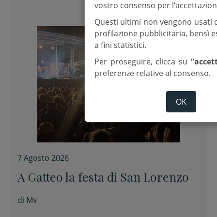
vostro consenso per l’accettazion
Questi ultimi non vengono usati 
profilazione pubblicitaria, bensì
a fini statistici.
Per proseguire, clicca su
“accet
preferenze relative al consenso.
OK
7 Agosto 2026
A Gatteo la festa di San Lorenzo
di
Mv