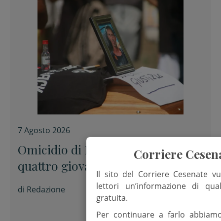
7 Agosto 2026
Omicidio di Pinarella, fermati
Corriere Cesen
quattro giovani per la morte di
Il sito del Corriere Cesenate vu
Nicola Musiani
lettori un’informazione di qua
di
Redazione
gratuita.
Per continuare a farlo abbiam