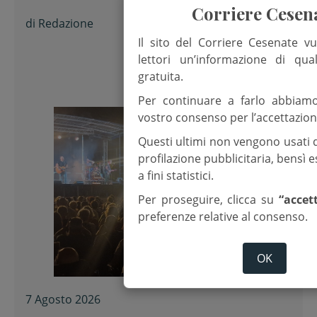
Nicola Musiani
Corriere Cesen
di
Redazione
Il sito del Corriere Cesenate vu
lettori un’informazione di qua
gratuita.
Per continuare a farlo abbiam
vostro consenso per l’accettazion
Questi ultimi non vengono usati 
profilazione pubblicitaria, bensì
a fini statistici.
Per proseguire, clicca su
“accet
preferenze relative al consenso.
OK
7 Agosto 2026