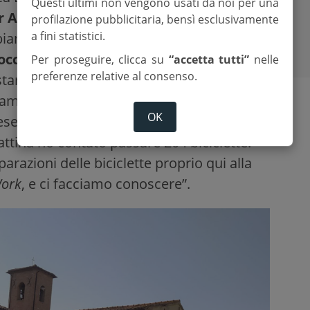
Questi ultimi non vengono usati da noi per una
r Andrea Canevaro
, pedagogista
profilazione pubblicitaria, bensì esclusivamente
a fini statistici.
abbiamo sviluppato questo progetto, che
rocchia e la comunità
. Queste sono le
Per proseguire, clicca su
“accetta tutti”
nelle
preferenze relative al consenso.
tare insieme. Ringraziamo la parrocchia di
amo agli amministratori di interpellarci
OK
 esempio, noi facciamo
ciclismo inclusivo
.
tina ho contato passare 204 biciclette.
arazioni delle biciclette proprio qui alla
Work
, e ci facciamo conoscere”.