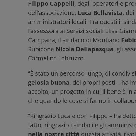
Filippo Cappelli
, degli operatori e pro
dell’associazione,
Luca Bellavista
, dei
amministratori locali. Tra questi il si
l’assessora ai Servizi sociali Elisa Gian
Campana, il sindaco di Montiano
Fabi
Rubicone
Nicola Dellapasqua
, gli as
Carmelina Labruzzo.
“È stato un percorso lungo, di condivi
gelosia buona
, dei propri posti – ha i
accolto, un progetto in cui il bene è in
che quando le cose si fanno in collabor
“Ringrazio Luca e don Filippo – ha dett
fatto, ringrazio i sindaci e gli amminis
nella nostra città
questa attività, rivo