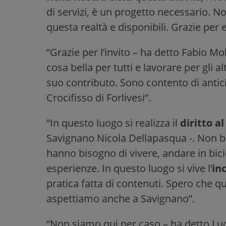
di servizi, è un progetto necessario. No
questa realtà e disponibili. Grazie per 
“Grazie per l’invito – ha detto Fabio Mol
cosa bella per tutti e lavorare per gli 
suo contributo. Sono contento di antic
Crocifisso di Forlivesi”.
“In questo luogo si realizza il
diritto a
Savignano Nicola Dellapasqua -. Non bas
hanno bisogno di vivere, andare in bicic
esperienze. In questo luogo si vive l’
in
pratica fatta di contenuti. Spero che q
aspettiamo anche a Savignano”.
“Non siamo qui per caso – ha detto Luca 