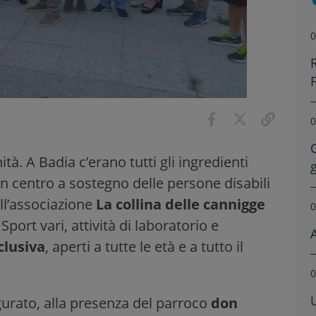
0
0
à. A Badia c’erano tutti gli ingredienti
un centro a sostegno delle persone disabili
all’associazione
La collina delle cannigge
0
port vari, attività di laboratorio e
clusiva
, aperti a tutte le età e a tutto il
0
gurato, alla presenza del parroco
don