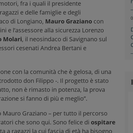
motori, fra i quali il presidente
 ragazzi e delle famiglie e degli
0
ndaco di Longiano,
Mauro Graziano
con
nini e l’assessore alla sicurezza Lorenzo
o Molari
, il neosindaco di Savignano sul
sessori cesenati Andrea Bertani e
sione con la comunità che è gelosa, di una
ntrodotto don Filippo -. Il progetto è stato
 atto, non è rimasto in potenza, la prova
azione si fanno di più e meglio”.
o Mauro Graziano – per tutto il percorso
tratori che sono qui. Sono felice di
ospitare
lta a ragazzi la cui fascia di età ha bisogno