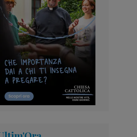
Ultim'Ora