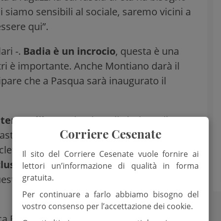
i siamo sensibili al sociale, saremo vicini a
essere qui”.
ari -.
Badia è un incrocio
, questa è una
altri è importante. Anche Montiano darà il
ipare che a Pasqua sarà inaugurato il
l tempo libero
– ha detto il sindaco di
Corriere Cesenate
ta un tetto sulla testa , le persone
letta, realizzare le proprie passioni, fare
Il sito del Corriere Cesenate vuole fornire ai
clusione vera
, non una teoria ma una
lettori un’informazione di qualità in forma
gratuita.
uesta esperienza diventi un modello, vi
Per continuare a farlo abbiamo bisogno del
vostro consenso per l’accettazione dei cookie.
Bellavista -. Qui c’erano gli ingredienti