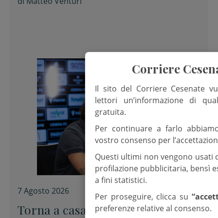
di
Matteo Venturi
Corriere Cesen
Il sito del Corriere Cesenate vu
lettori un’informazione di qua
gratuita.
Per continuare a farlo abbiam
vostro consenso per l’accettazion
Questi ultimi non vengono usati 
profilazione pubblicitaria, bensì
a fini statistici.
7 Agosto 2026
Per proseguire, clicca su
“accet
Torna a casa Fiori
preferenze relative al consenso.