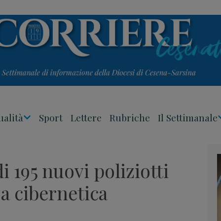
ualità
Sport
Lettere
Rubriche
Il Settimanale
Apri
Menu
i 195 nuovi poliziotti
za cibernetica