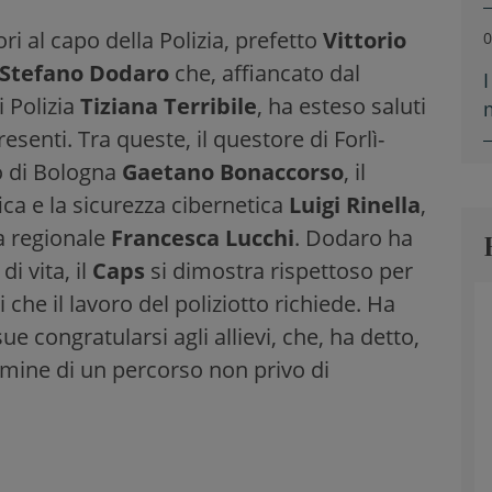
ri al capo della Polizia, prefetto
Vittorio
0
Stefano Dodaro
che, affiancato dal
i Polizia
Tiziana Terribile
, ha esteso saluti
esenti. Tra queste, il questore di Forlì-
lo di Bologna
Gaetano Bonaccorso
, il
fica e la sicurezza cibernetica
Luigi Rinella
,
ra regionale
Francesca Lucchi
. Dodaro ha
i vita, il
Caps
si dimostra rispettoso per
 che il lavoro del poliziotto richiede. Ha
ue congratularsi agli allievi, che, ha detto,
ermine di un percorso non privo di