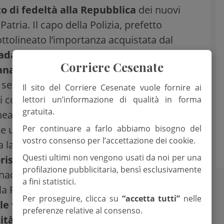
 di fedeltà alla Repubblica
dei nuovi
 Patria. Il capo della Polizia, prefetto
ottolineato l’importanza acquistata dal
da il luogo dove si sviluppavano le
Corriere Cesenate
ana. Oggi quel luogo è diventato il web
.
a semplice password, ma l’essenza di una
Il sito del Corriere Cesenate vuole fornire ai
li costituiscono il patrimonio di ognuno di
lettori un’informazione di qualità in forma
gratuita.
lineato che al progressivo aumento di
Per continuare a farlo abbiamo bisogno del
un aumento dei rischi legati a esso: «Il
vostro consenso per l’accettazione dei cookie.
a la radicalizzazione di
comportamenti
Questi ultimi non vengono usati da noi per una
oristiche
perciò il
cybercrime
non è più
profilazione pubblicitaria, bensì esclusivamente
accia alle istituzioni democratiche»
a fini statistici.
la Polizia postale nel contrasto del
Per proseguire, clicca su
“accetta tutti”
nelle
ale vi è un essere umano
», il monito
preferenze relative al consenso.
ità della persona anche dietro gli