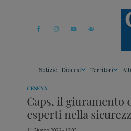
Skip
to
content
Notizie
Diocesi
Territori
Att
Apri
Apri
Menu
Menu
CESENA
Caps, il giuramento d
esperti nella sicurez
11 Giugno 2026 - 16:03