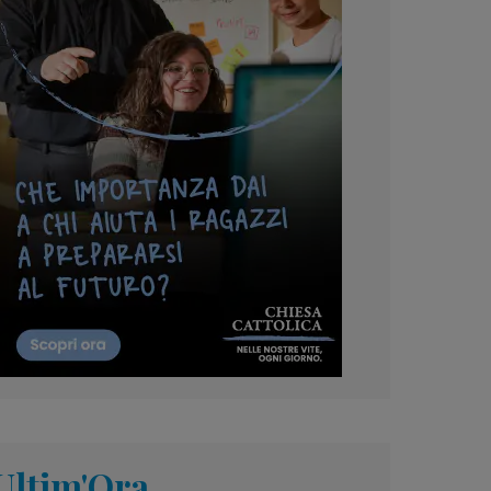
Ultim'Ora