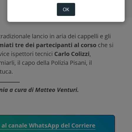
OK
 tradizionale lancio in aria dei cappelli e gli
iati tre dei partecipanti al corso
che si
vice ispettori tecnici
Carlo Colizzi
,
miarli, il capo della Polizia Pisani, il
tuca.
onia a cura di Matteo Venturi.
i al canale WhatsApp del Corriere