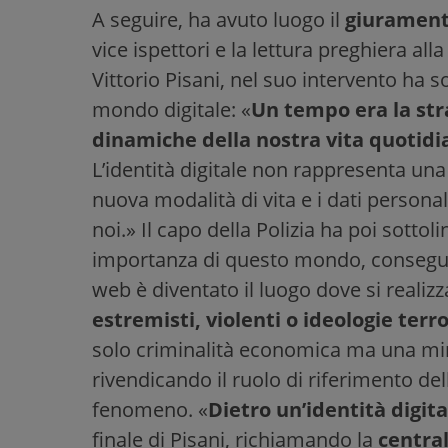
A seguire, ha avuto luogo il
giuramento
vice ispettori e la lettura preghiera alla
Vittorio Pisani, nel suo intervento ha s
mondo digitale: «
Un tempo era la stra
dinamiche della nostra vita quotidi
L’identità digitale non rappresenta un
nuova modalità di vita e i dati persona
noi.» Il capo della Polizia ha poi sotto
importanza di questo mondo, consegue 
web è diventato il luogo dove si realizz
estremisti, violenti o ideologie terr
solo criminalità economica ma una min
rivendicando il ruolo di riferimento del
fenomeno. «
Dietro un’identità digit
finale di Pisani, richiamando la
central