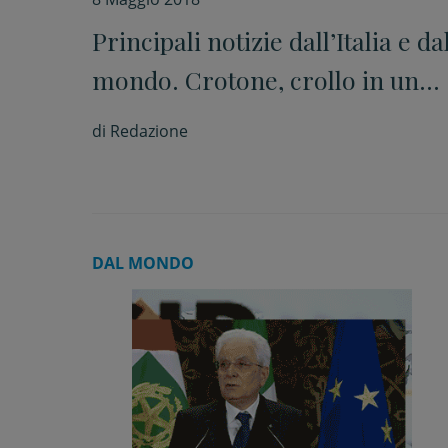
Principali notizie dall’Italia e da
mondo. Crotone, crollo in un
appartamento, due morti. Usa:
di
Redazione
dimesso procuratore generale
di New York
DAL MONDO