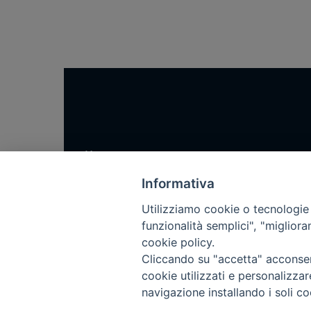
Home
Notizie
Informativa
Rubriche
Utilizziamo cookie o tecnologie s
Chi siamo
funzionalità semplici", "miglior
cookie policy.
Come abbonarsi
Cliccando su "accetta" acconsent
Contatti
cookie utilizzati e personalizza
navigazione installando i soli co