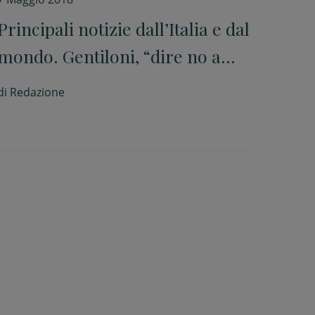
Principali notizie dall’Italia e dal
mondo. Gentiloni, “dire no a
Mattarella sarebbe dire no al
di
Redazione
Paese”. Libano e Tunisia alle
urne. Russia, quarta cerimonia
d’inaugurazione per Putin