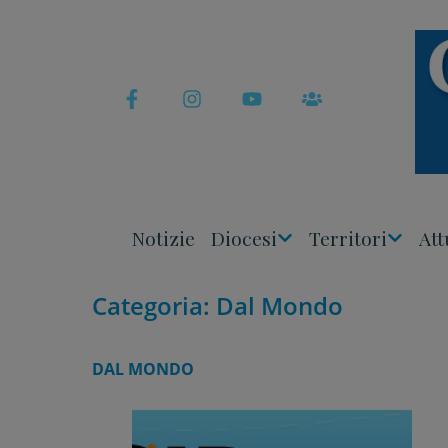
Skip
to
content
Notizie
Diocesi
Territori
Att
Apri
Apri
Menu
Menu
Categoria:
Dal Mondo
DAL MONDO