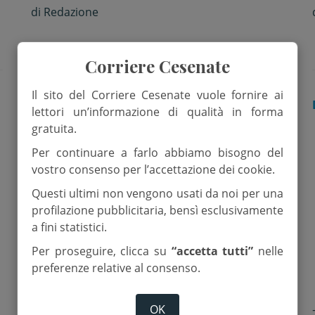
con l’Iran sul nucleare. Raid
di
Redazione
israeliano in Siria, 9 morti. 40
anni fa l’uccisione di Moro
Corriere Cesenate
Il sito del Corriere Cesenate vuole fornire ai
DAL MONDO
lettori un’informazione di qualità in forma
gratuita.
Per continuare a farlo abbiamo bisogno del
vostro consenso per l’accettazione dei cookie.
Questi ultimi non vengono usati da noi per una
profilazione pubblicitaria, bensì esclusivamente
a fini statistici.
Per proseguire, clicca su
“accetta tutti”
nelle
preferenze relative al consenso.
OK
8 Maggio 2018