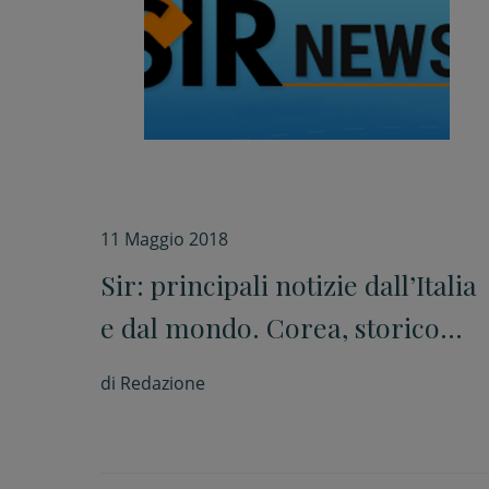
11 Maggio 2018
Sir: principali notizie dall’Italia
e dal mondo. Corea, storico
vertice Trump e Kim il 12
di
Redazione
giugno a Singapore. Governo,
M5s-Lega domenica nomi al