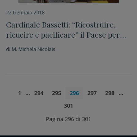
22 Gennaio 2018
Cardinale Bassetti: “Ricostruire,
ricucire e pacificare” il Paese per
ritrovare la misura alta della
di
M. Michela Nicolais
politica
1
…
294
295
296
297
298
…
301
Pagina 296 di 301