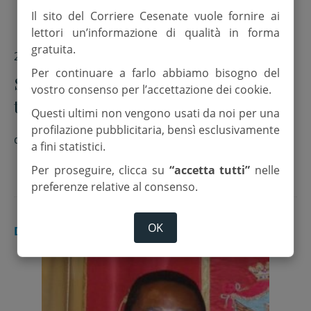
Il sito del Corriere Cesenate vuole fornire ai
lettori un’informazione di qualità in forma
gratuita.
24 Gennaio 2018
Per continuare a farlo abbiamo bisogno del
Servono nuove forme di alleanze
vostro consenso per l’accettazione dei cookie.
tra cittadini e istituzioni contro le
Questi ultimi non vengono usati da noi per una
fake news
profilazione pubblicitaria, bensì esclusivamente
di
Massimiliano Menichetti
a fini statistici.
Per proseguire, clicca su
“accetta tutti”
nelle
preferenze relative al consenso.
OK
DALLA CHIESA