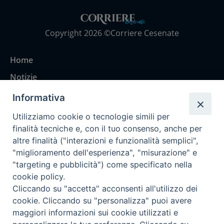
Copyright 2026 ©Corriere Cesenate
Home
Notizie
Rubriche
Informativa
Chi siamo
Utilizziamo cookie o tecnologie simili per
Come abbonarsi
finalità tecniche e, con il tuo consenso, anche per
altre finalità ("interazioni e funzionalità semplici",
Contatti
"miglioramento dell'esperienza", "misurazione" e
"targeting e pubblicità") come specificato nella
cookie policy.
Cliccando su "accetta" acconsenti all'utilizzo dei
cookie. Cliccando su "personalizza" puoi avere
maggiori informazioni sui cookie utilizzati e