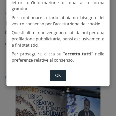
lettori un’informazione di qualità in forma
gratuita.
27 Ottobre 2017
Per continuare a farlo abbiamo bisogno del
Papa Francesco in diretta con lo
vostro consenso per l’accettazione dei cookie.
spazio
Questi ultimi non vengono usati da noi per una
profilazione pubblicitaria, bensì esclusivamente
di
Redazione
a fini statistici.
Per proseguire, clicca su
“accetta tutti”
nelle
preferenze relative al consenso.
OK
DALLA CHIESA