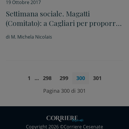
19 Ottobre 2017
Settimana sociale. Magatti
(Comitato): a Cagliari per proporre
un “lavoro degno” a politica e
di
M. Michela Nicolais
società
1
…
298
299
300
301
Pagina 300 di 301
Copyright 2026 ©Corriere Cesenate