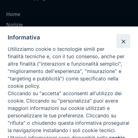
Home
Notizie
Rubriche
Informativa
Chi siamo
Utilizziamo cookie o tecnologie simili per
Come abbonarsi
finalità tecniche e, con il tuo consenso, anche per
altre finalità ("interazioni e funzionalità semplici",
Contatti
"miglioramento dell'esperienza", "misurazione" e
"targeting e pubblicità") come specificato nella
cookie policy.
Cliccando su "accetta" acconsenti all'utilizzo dei
cookie. Cliccando su "personalizza" puoi avere
maggiori informazioni sui cookie utilizzati e
personalizzare le tue preferenze. Cliccando su
"rifiuta" o chiudendo questa informativa proseguirai
la navigazione installando i soli cookie tecnici.
Ulteriori informazioni sono disponibili nella
cookie