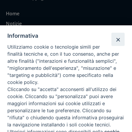
Home
Notizie
Rubriche
Informativa
Chi siamo
Utilizziamo cookie o tecnologie simili per
Come abbonarsi
finalità tecniche e, con il tuo consenso, anche per
altre finalità ("interazioni e funzionalità semplici",
Contatti
"miglioramento dell'esperienza", "misurazione" e
"targeting e pubblicità") come specificato nella
cookie policy.
Cliccando su "accetta" acconsenti all'utilizzo dei
cookie. Cliccando su "personalizza" puoi avere
maggiori informazioni sui cookie utilizzati e
personalizzare le tue preferenze. Cliccando su
"rifiuta" o chiudendo questa informativa proseguirai
la navigazione installando i soli cookie tecnici.
Ulteriori informazioni sono disponibili nella
cookie