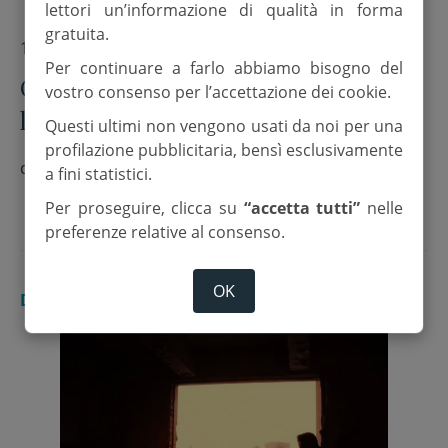
lettori un’informazione di qualità in forma
gratuita.
17 Novembre 2017
Per continuare a farlo abbiamo bisogno del
Campagna della Regione per
vostro consenso per l’accettazione dei cookie.
l’utilizzo del Fascicolo sanitario
Questi ultimi non vengono usati da noi per una
elettronico
profilazione pubblicitaria, bensì esclusivamente
di
Fs
a fini statistici.
Per proseguire, clicca su
“accetta tutti”
nelle
preferenze relative al consenso.
OK
DALL'ITALIA