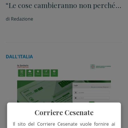
“Le cose cambieranno non perché è
morto ma se tutti si assumono le
di
Redazione
proprie responsabilità”
DALL'ITALIA
Corriere Cesenate
Il sito del Corriere Cesenate vuole fornire ai