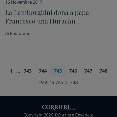
15 Novembre 2017
La Lamborghini dona a papa
Francesco una Huracan
personalizzata che andrà all’asta
di
Redazione
per beneficenza
1
…
743
744
745
746
747
748
Pagina 745 di 748
Copyright 2026 ©Corriere Cesenate