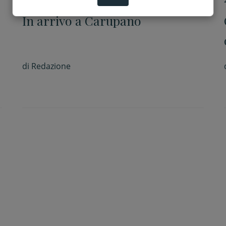
In arrivo a Carupano
di
Redazione