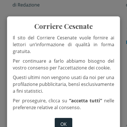
Venezuela
di
Redazione
Corriere Cesenate
Il sito del Corriere Cesenate vuole fornire ai
DIOCESI
lettori un’informazione di qualità in forma
gratuita.
Per continuare a farlo abbiamo bisogno del
vostro consenso per l’accettazione dei cookie.
Questi ultimi non vengono usati da noi per una
profilazione pubblicitaria, bensì esclusivamente
a fini statistici.
Per proseguire, clicca su
“accetta tutti”
nelle
preferenze relative al consenso.
OK
21 Settembre 2018