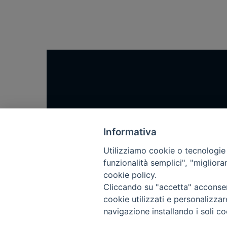
Home
Notizie
Informativa
Rubriche
Utilizziamo cookie o tecnologie s
funzionalità semplici", "miglior
Chi siamo
cookie policy.
Come abbonarsi
Cliccando su "accetta" acconsent
Contatti
cookie utilizzati e personalizza
navigazione installando i soli co