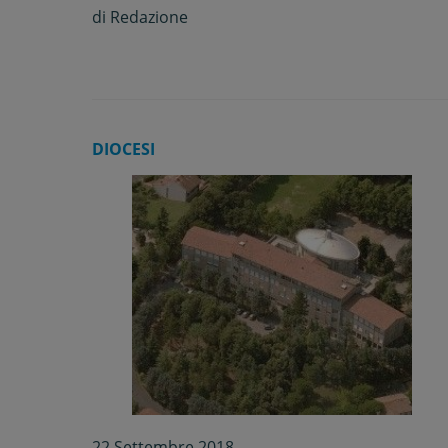
anni
di
Redazione
DIOCESI
22 Settembre 2018