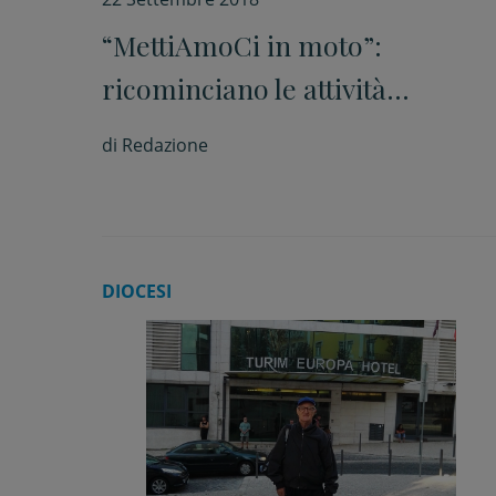
“MettiAmoCi in moto”:
ricominciano le attività
dell’azione cattolica
di
Redazione
DIOCESI