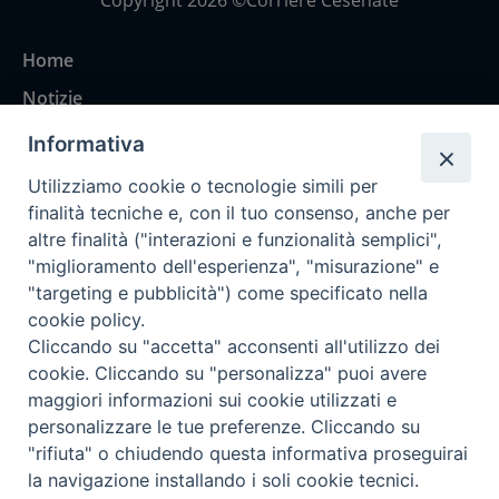
Copyright 2026 ©Corriere Cesenate
Home
Notizie
Rubriche
Informativa
Chi siamo
Utilizziamo cookie o tecnologie simili per
Come abbonarsi
finalità tecniche e, con il tuo consenso, anche per
altre finalità ("interazioni e funzionalità semplici",
Contatti
"miglioramento dell'esperienza", "misurazione" e
"targeting e pubblicità") come specificato nella
cookie policy.
Cliccando su "accetta" acconsenti all'utilizzo dei
cookie. Cliccando su "personalizza" puoi avere
maggiori informazioni sui cookie utilizzati e
personalizzare le tue preferenze. Cliccando su
"rifiuta" o chiudendo questa informativa proseguirai
la navigazione installando i soli cookie tecnici.