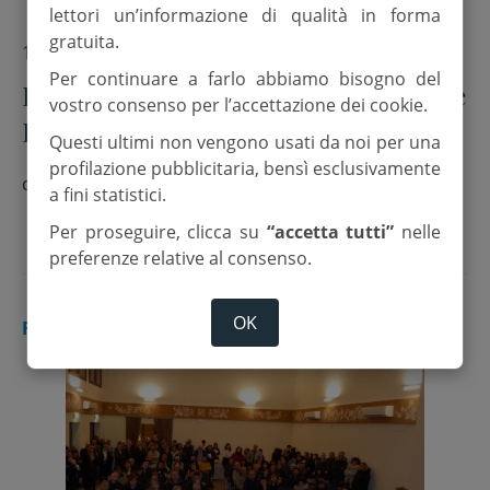
lettori un’informazione di qualità in forma
gratuita.
13 Febbraio 2018
Per continuare a farlo abbiamo bisogno del
Le associazioni economiche, fusione
vostro consenso per l’accettazione dei cookie.
Longiano-Gambettola “prematura”
Questi ultimi non vengono usati da noi per una
profilazione pubblicitaria, bensì esclusivamente
di
Redazione
a fini statistici.
Per proseguire, clicca su
“accetta tutti”
nelle
preferenze relative al consenso.
OK
RUBICONE