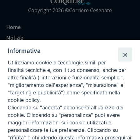
Copyright 2026 ©Corriere Cesenate
Home
Notizie
Rubriche
Informativa
Chi siamo
Utilizziamo cookie o tecnologie simili per
Come abbonarsi
finalità tecniche e, con il tuo consenso, anche per
altre finalità ("interazioni e funzionalità semplici",
Contatti
"miglioramento dell'esperienza", "misurazione" e
"targeting e pubblicità") come specificato nella
cookie policy.
Cliccando su "accetta" acconsenti all'utilizzo dei
cookie. Cliccando su "personalizza" puoi avere
maggiori informazioni sui cookie utilizzati e
personalizzare le tue preferenze. Cliccando su
"rifiuta" o chiudendo questa informativa proseguirai