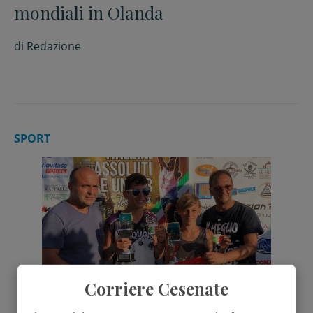
mondiali in Olanda
di
Redazione
SPORT
Corriere Cesenate