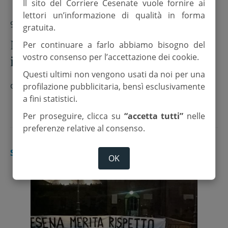
Il sito del Corriere Cesenate vuole fornire ai
lettori un’informazione di qualità in forma
9 Luglio 2018
gratuita.
Nicolò Baldini si laurea campione
Per continuare a farlo abbiamo bisogno del
vostro consenso per l’accettazione dei cookie.
italiano di beach tennis
Questi ultimi non vengono usati da noi per una
di
Redazione
profilazione pubblicitaria, bensì esclusivamente
a fini statistici.
Per proseguire, clicca su
“accetta tutti”
nelle
preferenze relative al consenso.
SPORT
OK