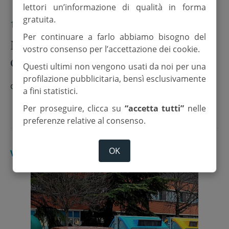
lettori un’informazione di qualità in forma
gratuita.
10 Gennaio 2018
Per continuare a farlo abbiamo bisogno del
Nuove regole a Bagno per eventi e
vostro consenso per l’accettazione dei cookie.
contributi
Questi ultimi non vengono usati da noi per una
profilazione pubblicitaria, bensì esclusivamente
di
Redazione
a fini statistici.
Per proseguire, clicca su
“accetta tutti”
nelle
preferenze relative al consenso.
OK
VALLE SAVIO