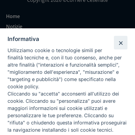
Copyright 2026 ©Corriere Cesenate
Home
Notizie
Rubriche
Informativa
Chi siamo
Utilizziamo cookie o tecnologie simili per
Come abbonarsi
finalità tecniche e, con il tuo consenso, anche per
altre finalità ("interazioni e funzionalità semplici",
Contatti
"miglioramento dell'esperienza", "misurazione" e
"targeting e pubblicità") come specificato nella
cookie policy.
Cliccando su "accetta" acconsenti all'utilizzo dei
cookie. Cliccando su "personalizza" puoi avere
maggiori informazioni sui cookie utilizzati e
personalizzare le tue preferenze. Cliccando su
"rifiuta" o chiudendo questa informativa proseguirai
la navigazione installando i soli cookie tecnici.