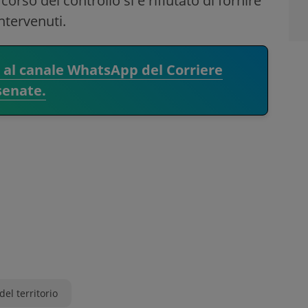
orso del controllo si è rifiutato di fornire
intervenuti.
i al canale WhatsApp del Corriere
senate.
del territorio