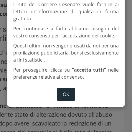
 suo familiare residente in altra
Il sito del Corriere Cesenate vuole fornire ai
lettori un’informazione di qualità in forma
l comune di Cesena.
gratuita.
è stata effettuata denuncia alla
Per continuare a farlo abbiamo bisogno del
vostro consenso per l’accettazione dei cookie.
lì di:
Questi ultimi non vengono usati da noi per una
iché sorpreso all’interno di una abitazione,
profilazione pubblicitaria, bensì esclusivamente
a fini statistici.
ne un furto poi scongiurato dal pronto
nieri sopraggiunti;
Per proseguire, clicca su
“accetta tutti”
nelle
preferenze relative al consenso.
seguito da incendio”
per avere, al
e, appiccato un incendio, con danni in parte
OK
 di domicilio” e “rifiuto di fornire le
dente stato di alterazione dovuto all’abuso
dopo avere scavalcato la recinzione di un