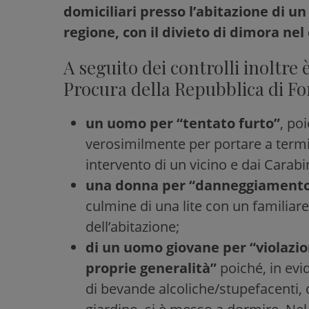
domiciliari presso l’abitazione di un
regione, con il divieto di dimora ne
A seguito dei controlli inoltre 
Procura della Repubblica di For
un uomo
per “tentato furto”
, po
verosimilmente per portare a termi
intervento di un vicino e dai Carabi
una donna per “danneggiamento 
culmine di una lite con un familiar
dell’abitazione;
di un uomo giovane per “violazione
proprie generalità”
poiché, in evi
di bevande alcoliche/stupefacenti, 