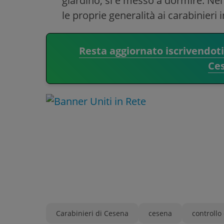
giardino, si è messo a dormire. Nel c
le proprie generalità ai carabinieri 
Resta aggiornato iscrivendot
Ce
Carabinieri di Cesena
cesena
controllo 