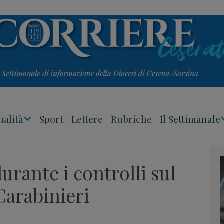
ualità
Sport
Lettere
Rubriche
Il Settimanale
Apri
Menu
urante i controlli sul
 Carabinieri