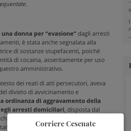
frequentate
.
0
a
una donna per “evasione”
dagli arresti
tamenti, è stata anche segnalata alla
trice di sostanze stupefacenti, poiché
ntità di cocaina, asseritamente per uso
equestro amministrativo.
testo dei reati di atti persecutori, aveva
del divieto di avvicinamento e
da ordinanza di aggravamento della
gli arresti domiciliari
, disposta dal
ichiesta della Procura della Repubblica di
Corriere Cesenate
ertamenti è stato
ristretto agli arresti