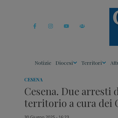
Skip
to
content
Notizie
Diocesi
Territori
Att
Apri
Apri
Menu
Menu
CESENA
Cesena. Due arresti d
territorio a cura dei
30 Giugno 2025 - 16:23