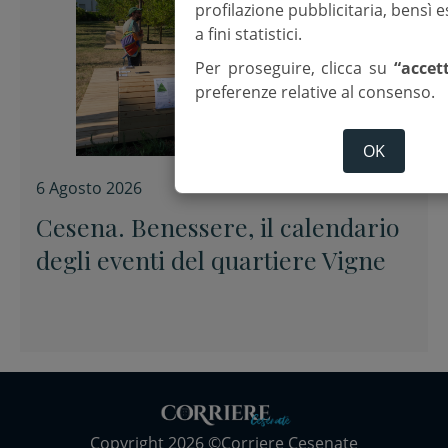
profilazione pubblicitaria, bensì
a fini statistici.
Per proseguire, clicca su
“accet
preferenze relative al consenso.
OK
6 Agosto 2026
Cesena. Benessere, il calendario
degli eventi del quartiere Vigne
Copyright 2026 ©Corriere Cesenate