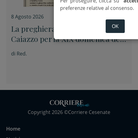
Per proseguire, clicca su
“accet
preferenze relative al consenso.
8 Agosto 2026
OK
La preghiera dell’arcivescovo
Caiazzo per la XIX domenica del
Tempo ordinario
di
Red.
Copyright 2026 ©Corriere Cesenate
Home