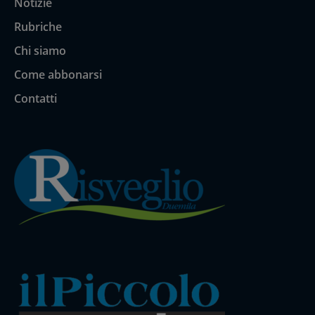
Notizie
Rubriche
Chi siamo
Come abbonarsi
Contatti