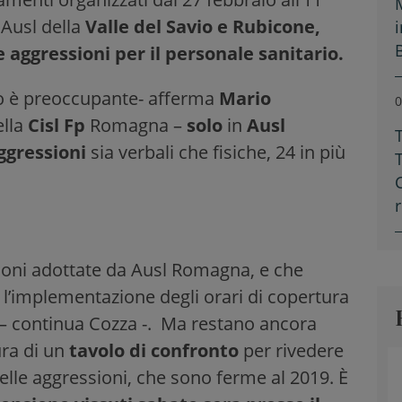
 Ausl della
Valle del Savio e Rubicone,
e aggressioni per il personale sanitario.
rio è preoccupante- afferma
Mario
0
ella
Cisl Fp
Romagna –
solo
in
Ausl
ggressioni
sia verbali che fisiche, 24 in più
ioni adottate da Ausl Romagna, e che
 l’implementazione degli orari di copertura
to – continua Cozza -. Ma restano ancora
ra di un
tavolo di confronto
per rivedere
delle aggressioni, che sono ferme al 2019. È