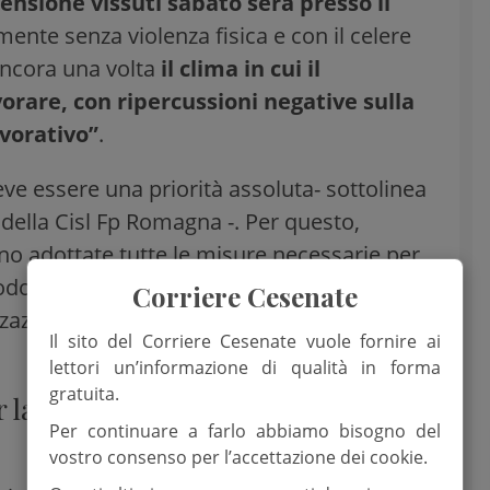
nsione vissuti sabato sera presso il
mente senza violenza fisica e con il celere
 ancora una volta
il clima in cui il
vorare, con ripercussioni negative sulla
avorativo”
.
eve essere una priorità assoluta- sottolinea
 della Cisl Fp Romagna -. Per questo,
o adottate tutte le misure necessarie per
do concreto e tempestivo portando
Corriere Cesenate
zazione contro le aggressioni nei confronti
Il sito del Corriere Cesenate vuole fornire ai
lettori un’informazione di qualità in forma
gratuita.
 la gestione dell’utenza nel
Per continuare a farlo abbiamo bisogno del
vostro consenso per l’accettazione dei cookie.