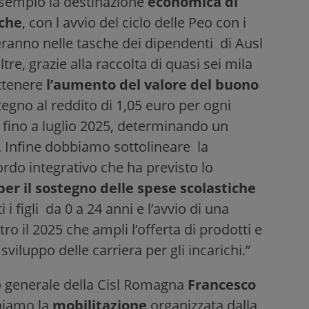
sempio la destinazione
economica di
iche
, con l avvio del ciclo delle Peo con i
eranno nelle tasche dei dipendenti di Ausl
tre, grazie alla raccolta di quasi sei mila
ottenere
l’aumento del valore del buono
tegno al reddito di 1,05 euro per ogni
i fino a luglio 2025, determinando un
. Infine dobbiamo sottolineare la
ordo integrativo che ha previsto lo
er il sostegno delle spese scolastiche
i figli da 0 a 24 anni e l’avvio di una
ro il 2025 che ampli l’offerta di prodotti e
 sviluppo delle carriera per gli incarichi.”
io generale della Cisl Romagna
Francesco
niamo la
mobilitazione
organizzata dalla