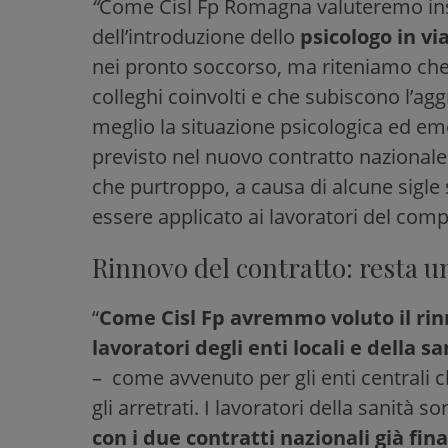
“
Come Cisl Fp Romagna valuteremo insie
dell’introduzione dello
psicologo in v
nei pronto soccorso, ma riteniamo che
colleghi coinvolti e che subiscono l’ag
meglio la situazione psicologica ed em
previsto nel nuovo contratto nazionale
che purtroppo, a causa di alcune sigle
essere applicato ai lavoratori del comp
Rinnovo del contratto: resta u
“
Come Cisl Fp avremmo voluto il rin
lavoratori degli enti locali e della s
–
come avvenuto per gli enti centrali 
gli arretrati. I lavoratori della sanità 
con i due contratti nazionali già fina