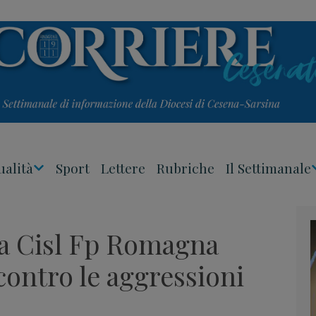
ualità
Sport
Lettere
Rubriche
Il Settimanale
Apri
Menu
la Cisl Fp Romagna
 contro le aggressioni