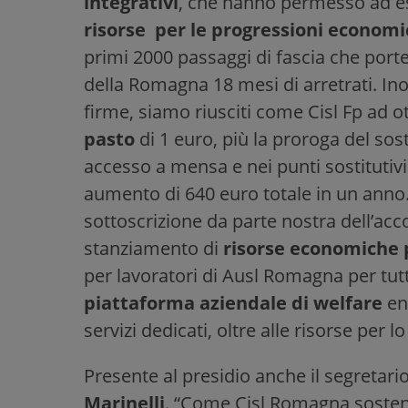
integrativi
, che hanno permesso ad e
risorse per le progressioni econom
primi 2000 passaggi di fascia che port
della Romagna 18 mesi di arretrati. Inol
firme, siamo riusciti come Cisl Fp ad 
pasto
di 1 euro, più la proroga del sos
accesso a mensa e nei punti sostitutiv
aumento di 640 euro totale in un anno
sottoscrizione da parte nostra dell’acc
stanziamento di
risorse economiche p
per lavoratori di Ausl Romagna per tutti 
piattaforma aziendale di welfare
ent
servizi dedicati, oltre alle risorse per lo
Presente al presidio anche il segretar
Marinelli
. “Come Cisl Romagna soste