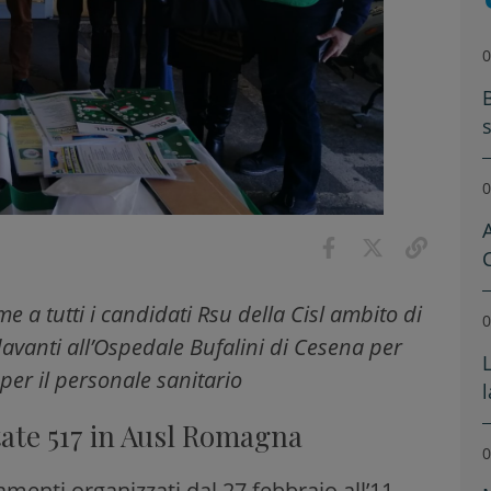
0
0
A
e a tutti i candidati Rsu della Cisl ambito di
0
vanti all’Ospedale Bufalini di Cesena per
 per il personale sanitario
tate 517 in Ausl Romagna
0
amenti organizzati dal 27 febbraio all’11