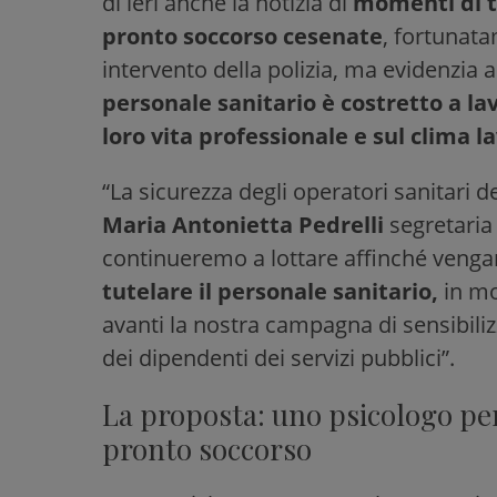
di ieri anche la notizia di
momenti di te
pronto soccorso cesenate
, fortunata
intervento della polizia, ma evidenzia
personale sanitario è costretto a la
loro vita professionale e sul clima l
“La sicurezza degli operatori sanitari d
Maria Antonietta Pedrelli
segretaria
continueremo a lottare affinché vengan
tutelare il personale sanitario,
in mo
avanti la nostra campagna di sensibiliz
dei dipendenti dei servizi pubblici”.
La proposta: uno psicologo per
pronto soccorso