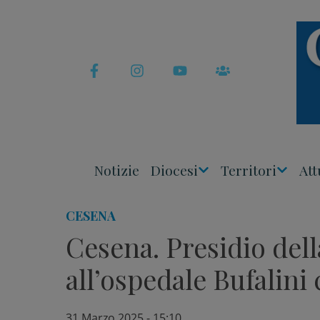
Skip
to
content
Notizie
Diocesi
Territori
Att
Apri
Apri
Menu
Menu
CESENA
Cesena. Presidio del
all’ospedale Bufalini
31 Marzo 2025 - 15:10