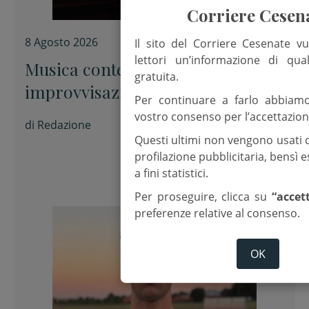
Corriere Cesen
8 Agosto 2026
Il sito del Corriere Cesenate vu
lettori un’informazione di qua
Musica contemporanea e
gratuita.
improvvisazione alla Fondazione
Per continuare a farlo abbiam
Tito Balestra di Longiano
vostro consenso per l’accettazion
di
Redazione
Questi ultimi non vengono usati 
profilazione pubblicitaria, bensì
a fini statistici.
Per proseguire, clicca su
“accet
preferenze relative al consenso.
OK