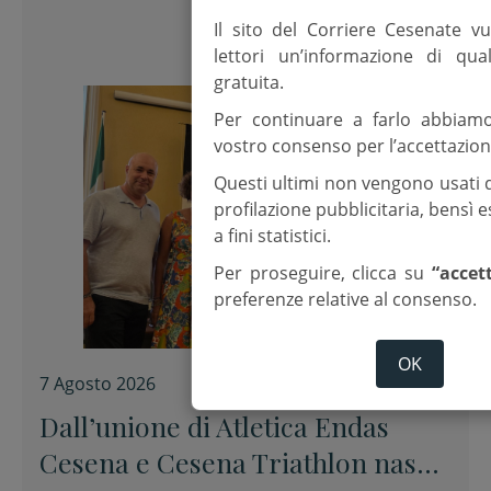
Il sito del Corriere Cesenate vu
lettori un’informazione di qua
gratuita.
Per continuare a farlo abbiam
vostro consenso per l’accettazion
Questi ultimi non vengono usati 
profilazione pubblicitaria, bensì
a fini statistici.
Per proseguire, clicca su
“accet
preferenze relative al consenso.
OK
7 Agosto 2026
Dall’unione di Atletica Endas
Cesena e Cesena Triathlon nasce