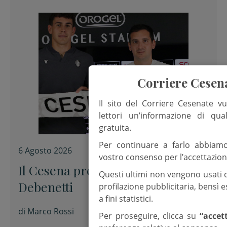
Corriere Cesen
Il sito del Corriere Cesenate vu
lettori un’informazione di qua
gratuita.
Per continuare a farlo abbiam
6 Agosto 2026
vostro consenso per l’accettazion
Il Cesena presenta Alessandro
Questi ultimi non vengono usati 
Debenetti
profilazione pubblicitaria, bensì
a fini statistici.
di
Marco Rossi
Per proseguire, clicca su
“accet