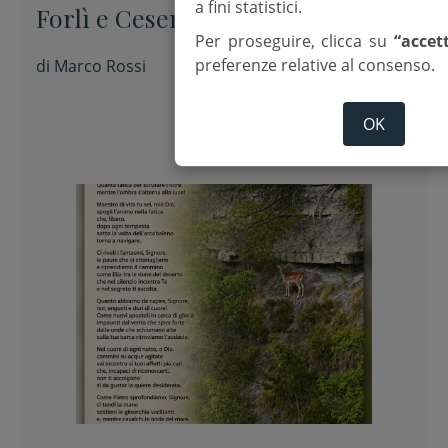
a fini statistici.
Forlì e Cesena
Per proseguire, clicca su
“accet
preferenze relative al consenso.
di
Marco Rossi
OK