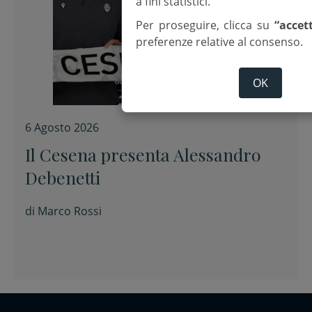
a fini statistici.
Per proseguire, clicca su
“accet
preferenze relative al consenso.
OK
6 Agosto 2026
Il Cesena presenta Alessandro
Debenetti
di
Marco Rossi