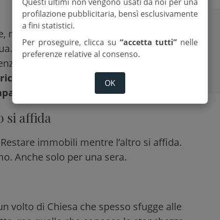
Questi ultimi non vengono usati da noi per una
profilazione pubblicitaria, bensì esclusivamente
a fini statistici.
e, mentre il prato si preparava alla veglia.
Per proseguire, clicca su
“accetta tutti”
nelle
. Involontaria, forse. Ma vera.
Un
preferenze relative al consenso.
senziale senza far rumore.
Non era una
 ricordava come l’amore, quando è
OK
apacità di esserci.
 si affida
Restare immobili mentre l’altro si affida.
imo. Anche solo per una sera.
un volto di Chiesa che spesso sfugge alle