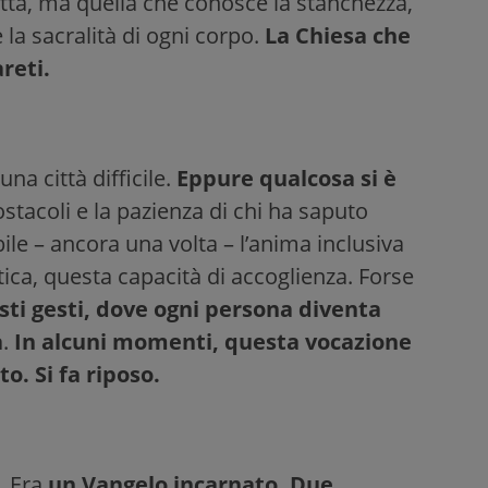
fetta, ma quella che conosce la stanchezza,
 la sacralità di ogni corpo.
La Chiesa che
reti.
na città difficile.
Eppure qualcosa si è
li ostacoli e la pazienza di chi ha saputo
ile – ancora una volta – l’anima inclusiva
ica, questa capacità di accoglienza. Forse
esti gesti, dove ogni persona diventa
a
.
In alcuni momenti, questa vocazione
to. Si fa riposo.
. Era
un Vangelo incarnato. Due