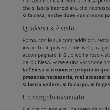
narrazioni ufficiali. Non la Chiesa per
che si lascia interpellare, che riconosce
si fa casa, anche dove non ci sono pa
Qualcosa si è visto
Roma, con le sue contraddizioni, resta u
visto.
Tra le polveri e i dislivelli, tra g
accompagnare, il Giubileo ha reso visib
della Chiesa. Forse è una vocazione ant
la Chiesa si riconosce proprio in qu
presenza necessaria, mai accessori
si lascia vedere. Si fa corpo. Si fa ges
Un Vangelo incarnato
E allora no, non era una scena da nulla