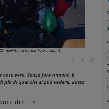
0
0
25. Giubileo dei giovani. Foto agensir.it
A
0
 cose vere. Senza fare rumore. Il
 più di quel che si può vedere. Basta
zaini, di attese
0