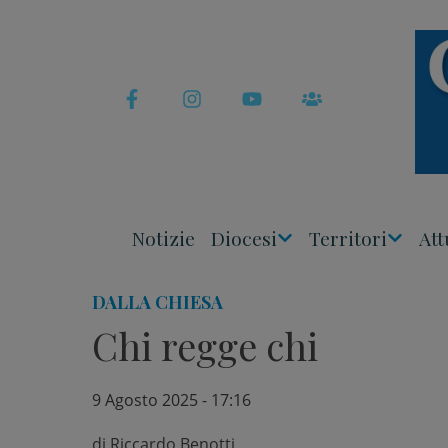
Skip
to
content
Notizie
Diocesi
Territori
Att
Apri
Apri
Menu
Menu
DALLA CHIESA
Chi regge chi
9 Agosto 2025 - 17:16
di
Riccardo Benotti