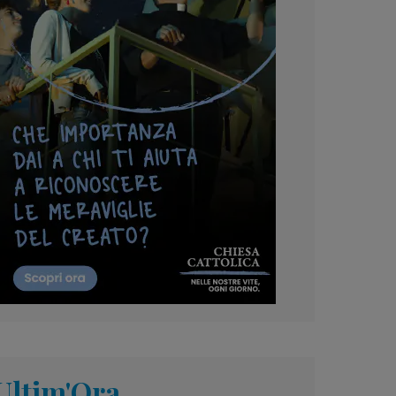
Ultim'Ora