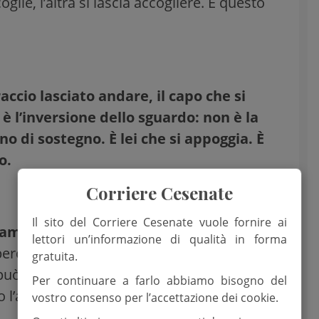
glie, l’altra si lascia accogliere. E questo
accio lasciato andare, il capo che si
 l’inversione dello sguardo: non è la
o di sostegno. È lei che si appoggia. È
o.
Corriere Cesenate
Il sito del Corriere Cesenate vuole fornire ai
scambio muto.
Forse perché capovolge ciò
lettori un’informazione di qualità in forma
 perché dice, con semplicità, che
si può
gratuita.
può diventare casa per qualcuno restando
Per continuare a farlo abbiamo bisogno del
 l’altro si addormenta.
vostro consenso per l’accettazione dei cookie.