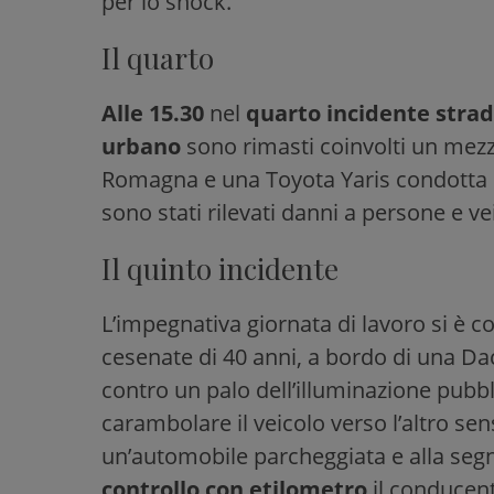
per lo shock.
Il quarto
Alle 15.30
nel
quarto incidente stra
urbano
sono rimasti coinvolti un mezz
Romagna e una Toyota Yaris condotta d
sono stati rilevati danni a persone e vei
Il quinto incidente
L’impegnativa giornata di lavoro si è 
cesenate di 40 anni, a bordo di una Dac
contro un palo dell’illuminazione pubbli
carambolare il veicolo verso l’altro s
un’automobile parcheggiata e alla segn
controllo con etilometro
il conducent