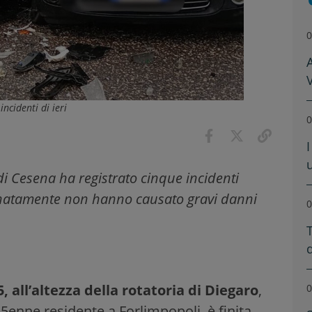
0
V
incidenti di ieri
0
I
e di Cesena ha registrato cinque incidenti
rtunatamente non hanno causato gravi danni
0
T
, all’altezza della rotatoria di Diegaro
,
0
5enne residente a Forlimpopoli, è finita