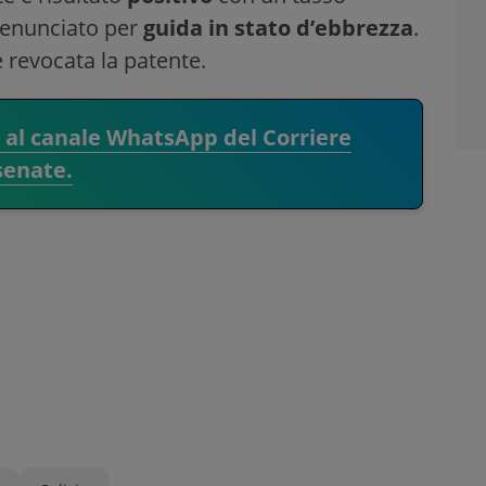
 denunciato per
guida in stato d’ebbrezza
.
e revocata la patente.
i al canale WhatsApp del Corriere
senate.