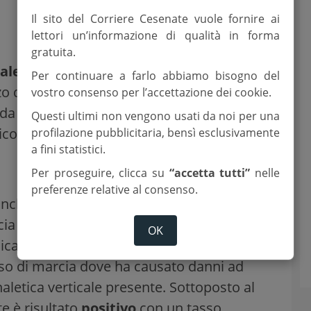
Il sito del Corriere Cesenate vuole fornire ai
lettori un’informazione di qualità in forma
gratuita.
dale
rilevato in prossimità
del cimitero
Per continuare a farlo abbiamo bisogno del
o del trasporto pubblico locale di Start
vostro consenso per l’accettazione dei cookie.
a una cittadina di 58 anni di Cesena. Non
Questi ultimi non vengono usati da noi per una
coli.
profilazione pubblicitaria, bensì esclusivamente
a fini statistici.
Per proseguire, clicca su
“accetta tutti”
nelle
preferenze relative al consenso.
conclusa
alle ore 19.30 in via Savio
. Un
ia Sandero è finito fuori strada urtando
OK
ca. L’impatto è stato così violento da far
enso di marcia dove ha causato danni ad
aletica verticale presente. Sottoposto al
e è risultato
positivo
con un tasso