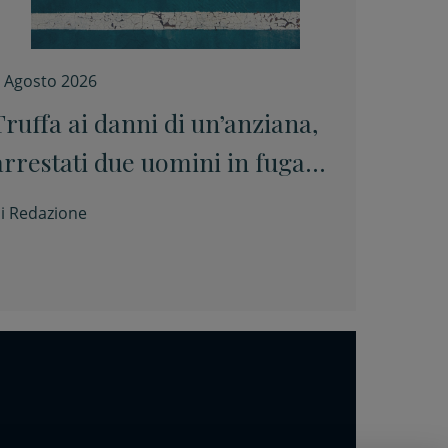
 Agosto 2026
Truffa ai danni di un’anziana,
arrestati due uomini in fuga
sulla E45
i
Redazione