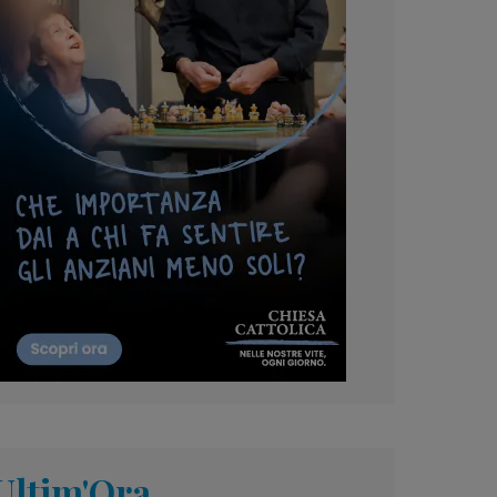
Ultim'Ora