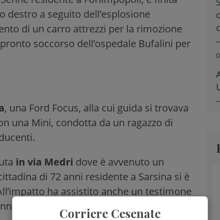
S
hio destro a seguito dell’esplosione
vento di un carro attrezzi per la rimozione
 pronto soccorso dell’ospedale Bufalini per
0
a
, una Ford Focus, alla cui guida si trovava
 con una Mini, condotta da un ragazzo di
ducenti.
uta
in via Medri
dove è avvenuto un
cittadina di 72 anni residente a Sarsina si è
All’impatto ha assistito anche un testimone
onna è stata condotta al pronto soccorso
Corriere Cesenate