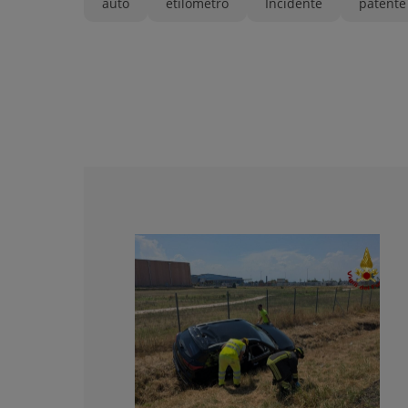
auto
etilometro
Incidente
patente