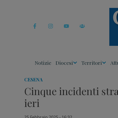
Skip
to
content
Notizie
Diocesi
Territori
Att
Apri
Apri
Menu
Menu
CESENA
Cinque incidenti stra
ieri
25 Febbraio 2025 - 16:32