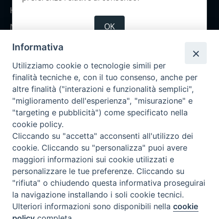
Home
OK
Notizie
Rubriche
Informativa
Chi siamo
Utilizziamo cookie o tecnologie simili per
Come abbonarsi
finalità tecniche e, con il tuo consenso, anche per
altre finalità ("interazioni e funzionalità semplici",
Contatti
"miglioramento dell'esperienza", "misurazione" e
"targeting e pubblicità") come specificato nella
cookie policy.
Cliccando su "accetta" acconsenti all'utilizzo dei
cookie. Cliccando su "personalizza" puoi avere
maggiori informazioni sui cookie utilizzati e
personalizzare le tue preferenze. Cliccando su
"rifiuta" o chiudendo questa informativa proseguirai
la navigazione installando i soli cookie tecnici.
Ulteriori informazioni sono disponibili nella
cookie
policy
completa.