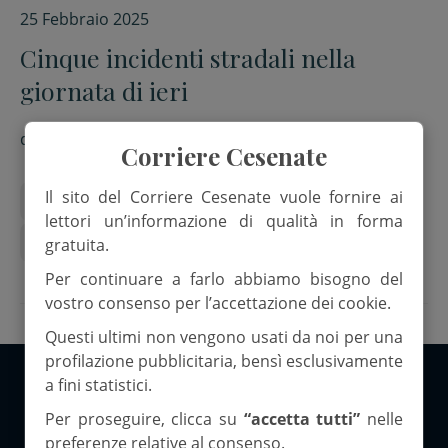
25 Febbraio 2025
Cinque incidenti stradali nella
giornata di ieri
di
Red.
Corriere Cesenate
Il sito del Corriere Cesenate vuole fornire ai
auto
etilometro
Incidente
patente
lettori un’informazione di qualità in forma
Polizia
gratuita.
Per continuare a farlo abbiamo bisogno del
vostro consenso per l’accettazione dei cookie.
Questi ultimi non vengono usati da noi per una
profilazione pubblicitaria, bensì esclusivamente
a fini statistici.
Copyright 2026 ©Corriere Cesenate
Per proseguire, clicca su
“accetta tutti”
nelle
preferenze relative al consenso.