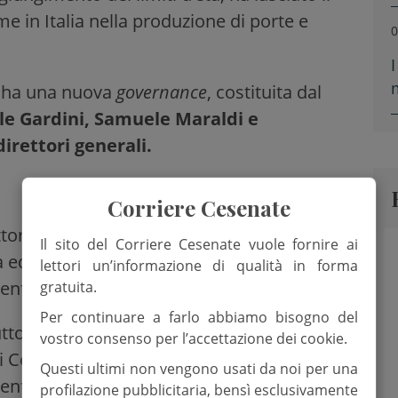
me in Italia nella produzione di porte e
0
a ha una nuova
governance
, costituita dal
le Gardini, Samuele Maraldi e
irettori generali.
Corriere Cesenate
ttore in giurisprudenza, lavora in Cocif da
Il sito del Corriere Cesenate vuole fornire ai
 ed è stato consigliere del Consiglio di
lettori un’informazione di qualità in forma
nte, per undici anni.
gratuita.
Per continuare a farlo abbiamo bisogno del
utto l’impegno profuso e per l’esperienza e
vostro consenso per l’accettazione dei cookie.
Cocif in anni, in cui si sono alternati
Questi ultimi non vengono usati da noi per una
ti di eccezionali risultati – le parole della
profilazione pubblicitaria, bensì esclusivamente