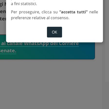
gi Marconi –
. In anni di profonda crisi
a fini statistici.
enedettini ha sostenuto il timone
Per proseguire, clicca su
“accetta tutti”
nelle
preferenze relative al consenso.
e tempeste e riportandola alla
OK
i al canale WhatsApp del Corriere
senate.