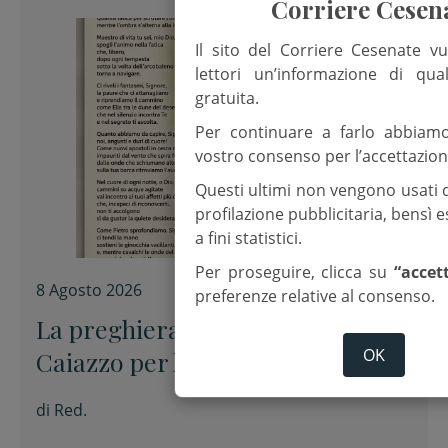
Corriere Cesen
Il sito del Corriere Cesenate vu
lettori un’informazione di qua
gratuita.
Per continuare a farlo abbiam
vostro consenso per l’accettazion
Questi ultimi non vengono usati 
profilazione pubblicitaria, bensì
a fini statistici.
Per proseguire, clicca su
“accet
8 Agosto 2026
preferenze relative al consenso.
La preghiera dell’arcivescovo
OK
Caiazzo per la XIX domenica del
Tempo ordinario
di
Red.