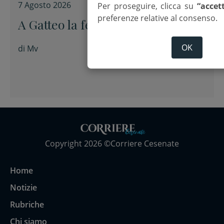
7 Agosto 2026
Per proseguire, clicca su
“accet
preferenze relative al consenso.
A Gatteo la festa di San Lorenzo
OK
di
Mv
Copyright 2026 ©Corriere Cesenate
Home
Notizie
Rubriche
Chi siamo