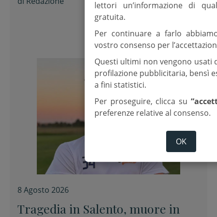
di
Redazione
lettori un’informazione di qua
gratuita.
Per continuare a farlo abbiam
vostro consenso per l’accettazion
Questi ultimi non vengono usati 
profilazione pubblicitaria, bensì
a fini statistici.
Per proseguire, clicca su
“accet
preferenze relative al consenso.
OK
8 Agosto 2026
Tragedia in Salento, muore in