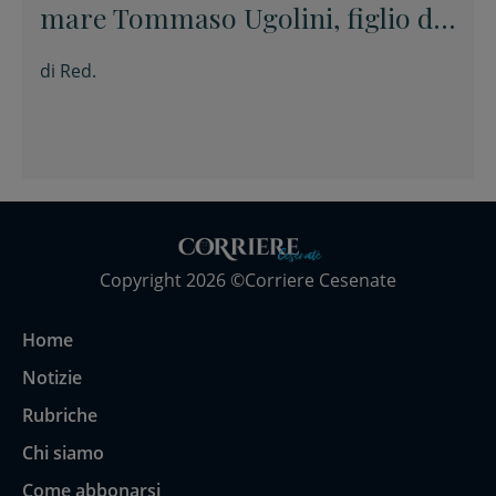
mare Tommaso Ugolini, figlio del
primario di Chirurgia e nipote
di
Red.
della consigliera regionale
Copyright 2026 ©Corriere Cesenate
Home
Notizie
Rubriche
Chi siamo
Come abbonarsi