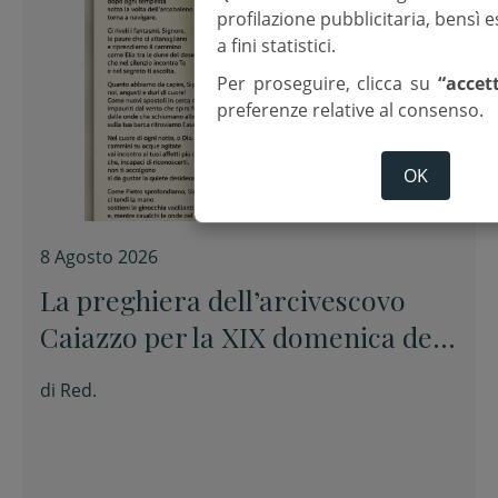
profilazione pubblicitaria, bensì
a fini statistici.
Per proseguire, clicca su
“accet
preferenze relative al consenso.
OK
8 Agosto 2026
La preghiera dell’arcivescovo
Caiazzo per la XIX domenica del
Tempo ordinario
di
Red.