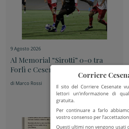
9 Agosto 2026
Al Memorial “Sirotti” 0-0 tra
Forlì e Cesena
Corriere Cesen
di
Marco Rossi
Il sito del Corriere Cesenate vu
lettori un’informazione di qua
gratuita.
Per continuare a farlo abbiam
vostro consenso per l’accettazion
Questi ultimi non vengono usati 