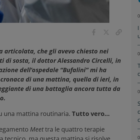
0
I
a articolata, che gli avevo chiesto nei
0
 di sosta, il dottor Alessandro Circelli, in
T
azione dell’ospedale “Bufalini” mi ha
 cronaca di una mattina, quella di ieri, in
eggiante di una battaglia ancora tutta da
0
co.
S
i su una mattina routinaria.
Tutto vero…
ollegamento
Meet
tra le quattro terapie
0
 tecnico, ma questa mattina si risolve