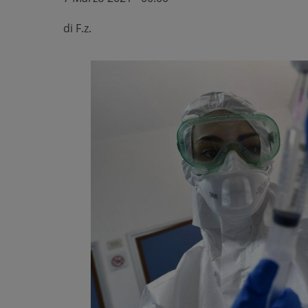
di
F.z.