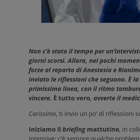
Non c’è stato il tempo per un’intervist
giorni scorsi. Allora, nei pochi momenti
forze al reparto di Anestesia e Rianim
inviato le riflessioni che seguono. È la
primissima linea, con il ritmo tambur
vincere.
È tutto vero
, avverte il medi
Carissimo
, ti invio un po’ di riflession
Iniziamo il
briefing
mattutino
, in c
intensive: c’è sempre qualche problema