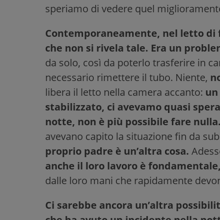
speriamo di vedere quel migliorament
Contemporaneamente, nel letto di fr
che non si rivela tale. Era un probl
da solo, così da poterlo trasferire in c
necessario rimettere il tubo. Niente,
no
libera il letto nella camera accanto:
un 
stabilizzato, ci avevamo quasi spe
notte, non è più possibile fare nulla
avevano capito la situazione fin da su
proprio padre è un’altra cosa.
Ades
anche il loro lavoro è fondamentale
dalle loro mani che rapidamente devono
Ci sarebbe ancora un’altra possibili
che ha avuto un incidente nella not