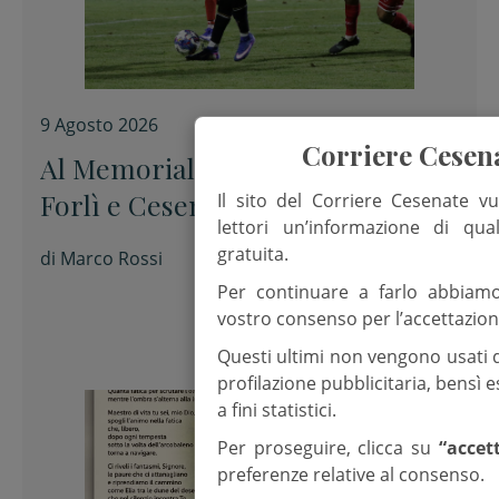
9 Agosto 2026
Corriere Cesen
Al Memorial “Sirotti” 0-0 tra
Forlì e Cesena
Il sito del Corriere Cesenate vu
lettori un’informazione di qua
gratuita.
di
Marco Rossi
Per continuare a farlo abbiam
vostro consenso per l’accettazion
Questi ultimi non vengono usati 
profilazione pubblicitaria, bensì
a fini statistici.
Per proseguire, clicca su
“accet
preferenze relative al consenso.