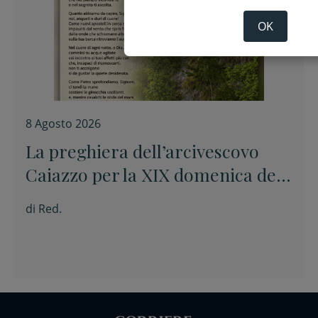
OK
8 Agosto 2026
La preghiera dell’arcivescovo
Caiazzo per la XIX domenica del
Tempo ordinario
di
Red.