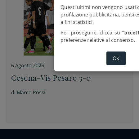
Questi ultimi non vengono usati 
profilazione pubblicitaria, bensì
a fini statistici.
Per proseguire, clicca su
“accet
preferenze relative al consenso.
OK
6 Agosto 2026
Cesena-Vis Pesaro 3-0
di
Marco Rossi