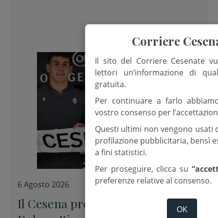
Corriere Cesen
Il sito del Corriere Cesenate vu
lettori un’informazione di qua
gratuita.
Per continuare a farlo abbiam
vostro consenso per l’accettazion
Questi ultimi non vengono usati 
profilazione pubblicitaria, bensì
a fini statistici.
Per proseguire, clicca su
“accet
preferenze relative al consenso.
6 Agosto 2026
Il Cesena presenta Alessandro
OK