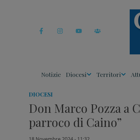
Skip
to
content
Notizie
Diocesi
Territori
Att
Apri
Apri
Menu
Menu
DIOCESI
Don Marco Pozza a C
parroco di Caino”
18 Novembre 2024 - 11:32