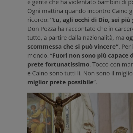
e gente che ha violentato bambini di p
Ogni mattina quando incontro Caino gl
ricordo:
“tu, agli occhi di Dio, sei p
Don Pozza ha raccontato che in carcere
tutto, a partire dalla nazionalità, ma
og
scommessa che si può vincere”
. Per
mondo. “
Fuori non sono più capace 
prete fortunatissimo
. Tocco con man
e Caino sono tutti lì. Non sono il migl
miglior prete possibile
”.