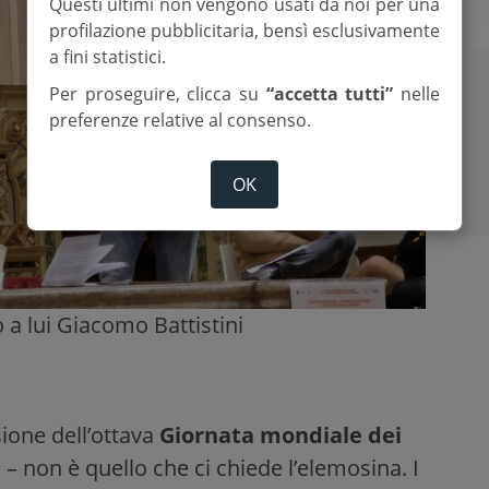
Questi ultimi non vengono usati da noi per una
profilazione pubblicitaria, bensì esclusivamente
a fini statistici.
Per proseguire, clicca su
“accetta tutti”
nelle
preferenze relative al consenso.
OK
 a lui Giacomo Battistini
sione dell’ottava
Giornata mondiale dei
 – non è quello che ci chiede l’elemosina. I