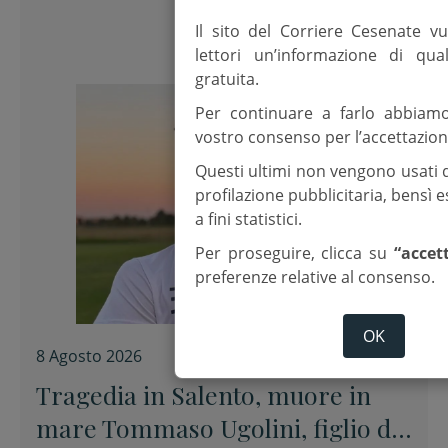
Il sito del Corriere Cesenate vu
lettori un’informazione di qua
gratuita.
Per continuare a farlo abbiam
vostro consenso per l’accettazion
Questi ultimi non vengono usati 
profilazione pubblicitaria, bensì
a fini statistici.
Per proseguire, clicca su
“accet
preferenze relative al consenso.
OK
8 Agosto 2026
Tragedia in Salento, muore in
mare Tommaso Ugolini, figlio del