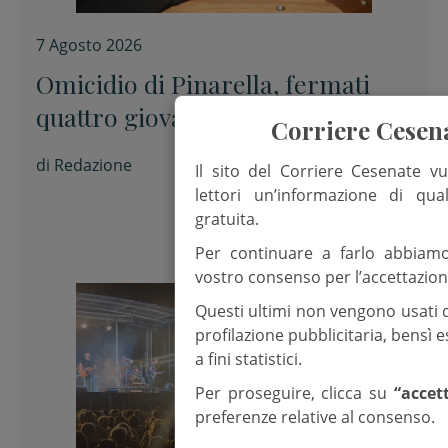
7 Agosto 2026
Omicidio di Pinarella, fermati
quattro giovani per la morte di
Corriere Cesen
Nicola Musiani
di
Redazione
Il sito del Corriere Cesenate vu
lettori un’informazione di qua
gratuita.
Per continuare a farlo abbiam
vostro consenso per l’accettazion
Questi ultimi non vengono usati 
profilazione pubblicitaria, bensì
a fini statistici.
Per proseguire, clicca su
“accet
preferenze relative al consenso.