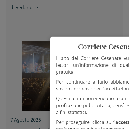
Nicola Musiani
di
Redazione
Corriere Cesen
Il sito del Corriere Cesenate vu
lettori un’informazione di qua
gratuita.
Per continuare a farlo abbiam
vostro consenso per l’accettazion
Questi ultimi non vengono usati 
profilazione pubblicitaria, bensì
a fini statistici.
7 Agosto 2026
Per proseguire, clicca su
“accet
preferenze relative al consenso.