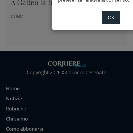
A Gatteo la festa di San Lorenzo
di
Mv
OK
Copyright 2026 ©Corriere Cesenate
Home
Notizie
Rubriche
Chi siamo
Come abbonarsi