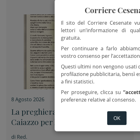
Corriere Cesen
Il sito del Corriere Cesenate vu
lettori un’informazione di qua
gratuita.
Per continuare a farlo abbiam
vostro consenso per l’accettazion
Questi ultimi non vengono usati 
profilazione pubblicitaria, bensì
a fini statistici.
Per proseguire, clicca su
“accet
8 Agosto 2026
preferenze relative al consenso.
La preghiera dell’arcivescovo
OK
Caiazzo per la XIX domenica del
Tempo ordinario
di
Red.