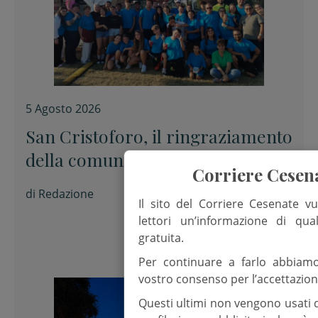
5 Agosto 2026
San Cristoforo, il ringraziamento
della comunità parrocchiale al
Corriere Cesen
termine della festa
di
Redazione
Il sito del Corriere Cesenate vu
lettori un’informazione di qua
gratuita.
Per continuare a farlo abbiam
vostro consenso per l’accettazion
Questi ultimi non vengono usati 