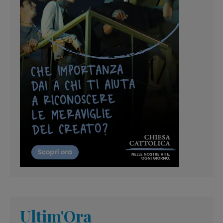
Ultim'Ora