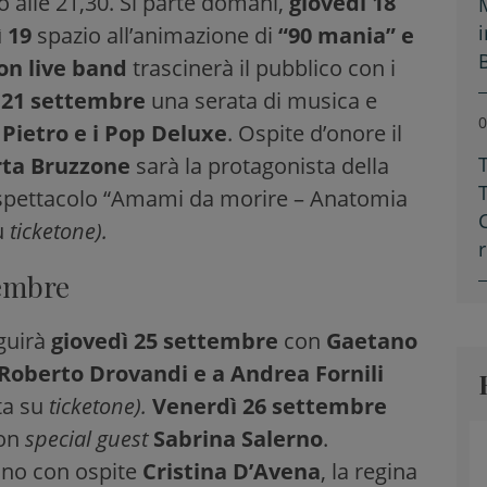
o alle 21,30. Si parte domani,
giovedì 18
 19
spazio all’animazione di
“90 mania” e
on live band
trascinerà il pubblico con i
21 settembre
una serata di musica e
0
 Pietro e i Pop Deluxe
. Ospite d’onore il
ta Bruzzone
sarà la protagonista della
spettacolo “Amami da morire – Anatomia
u
ticketone).
tembre
guirà
giovedì 25 settembre
con
Gaetano
Roberto Drovandi e a Andrea Fornili
ta su
ticketone).
Venerdì 26 settembre
con
special guest
Sabrina Salerno
.
runo con ospite
Cristina D’Avena
, la regina