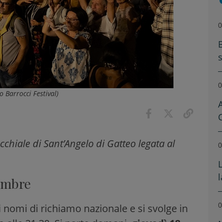
0
0
o Barrocci Festival)
A
occhiale di Sant’Angelo di Gatteo legata al
0
tembre
0
nomi di richiamo nazionale e si svolge in