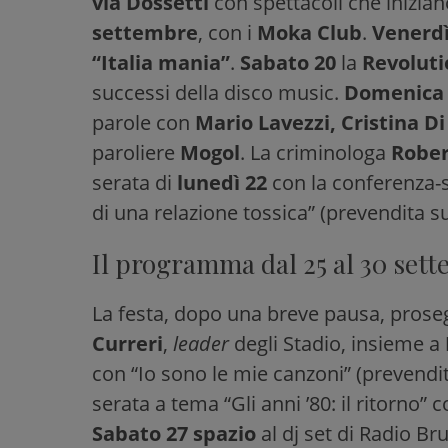
via Dossetti
con spettacoli che inizian
settembre
, con i
Moka Club
.
Venerdì
“Italia mania”
.
Sabato 20
la
Revoluti
successi della disco music.
Domenica 
parole con
Mario Lavezzi, Cristina Di
paroliere
Mogol
. La criminologa
Rober
serata di
lunedì 22
con la conferenza-
di una relazione tossica” (prevendita s
Il programma dal 25 al 30 set
La festa, dopo una breve pausa, prose
Curreri
,
leader
degli Stadio, insieme a
con “Io sono le mie canzoni” (prevendi
serata a tema “Gli anni ’80: il ritorno” 
Sabato 27 spazio
al dj set di Radio B