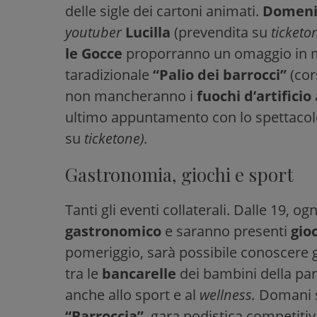
delle sigle dei cartoni animati.
Domeni
youtuber
Lucilla
(prevendita su
ticketon
le Gocce
proporranno un omaggio in m
taradizionale
“Palio dei barrocci”
(cors
non mancheranno i
fuochi d’artificio
ultimo appuntamento con lo spettacolo
su
ticketone).
Gastronomia, giochi e sport
Tanti gli eventi collaterali. Dalle 19, o
gastronomico
e saranno presenti
gio
pomeriggio, sarà possibile conoscere 
tra le
bancarelle
dei bambini della pa
anche allo sport e al
wellness.
Domani si
“Barroccia”
, gara podistica competitiv