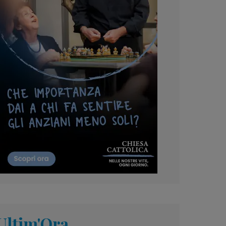
Ultim'Ora