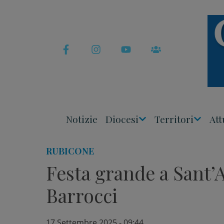
Skip
to
content
Notizie
Diocesi
Territori
Att
Apri
Apri
Menu
Menu
RUBICONE
Festa grande a Sant’A
Barrocci
17 Settembre 2025 - 09:44