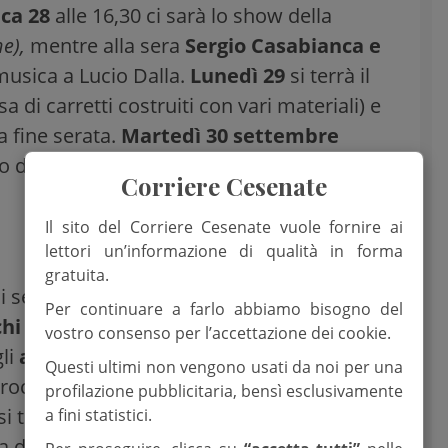
ca 28
alle 16,30 ci sarà lo show della
e),
mentre alla sera
Sergio Casabianca e
usica a Lucio Dalla.
Lunedì 29
si terrà il
a di carretti costruiti con vari materiali) e
a fine serata.
Martedì 30 settembre
 dei comici Ale e Franz (prevendita
Corriere Cesenate
Il sito del Corriere Cesenate vuole fornire ai
lettori un’informazione di qualità in forma
gratuita.
gni sera sarà in funzione lo
stand
Per continuare a farlo abbiamo bisogno del
chi in legno
per tutti. Domenica 21, al
vostro consenso per l’accettazione dei cookie.
gli
animali della fattoria
e passeggiare
Questi ultimi non vengono usati da noi per una
rrocchia con replica domenica 28. Spazio
profilazione pubblicitaria, bensì esclusivamente
 terrà la terza edizione della
a fini statistici.
a di 5 chilometri organizzata dall’Asd