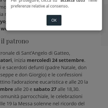
Per proseguire, clicca su
“accetta tutti”
nelle
preferenze relative al consenso.
mologata Fidal. Il ritrovo è alle 19. A
ria non competitiva. Sabato 20 e 27
OK
yoga
nel parco San Michele. Il 21 dalle 16
& wellness studio”
.
 il patrono
tronale di Sant’Angelo di Gatteo,
atori
, inizia
mercoledì 24 settembre
.
ci e sacerdoti defunti (padre Natale, don
seppe e don Giorgio) e le confessioni
tino l’adorazione eucaristica e alle 20 la
tembre
alle 20 e
sabato 27
alle 18,30.
 comunità parrocchiale, le celebrazioni
lle 19 la Messa solenne nel ricordo del